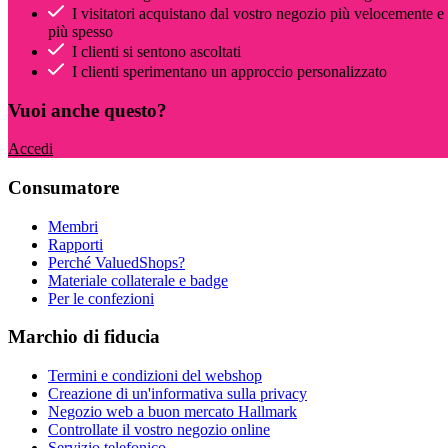
I visitatori acquistano dal vostro negozio più velocemente e
più spesso
I clienti si sentono ascoltati
I clienti sperimentano un approccio personalizzato
Vuoi anche questo?
Accedi
Consumatore
Membri
Rapporti
Perché ValuedShops?
Materiale collaterale e badge
Per le confezioni
Marchio di fiducia
Termini e condizioni del webshop
Creazione di un'informativa sulla privacy
Negozio web a buon mercato Hallmark
Controllate il vostro negozio online
Servizio telefonico