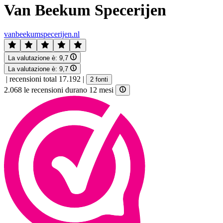
Van Beekum Specerijen
vanbeekumspecerijen.nl
La valutazione è:
9,7
La valutazione è:
9,7
|
recensioni total 17.192
|
2 fonti
2.068 le recensioni durano 12 mesi