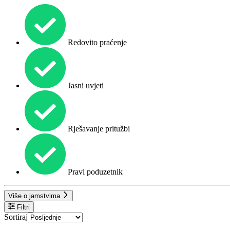
Redovito praćenje
Jasni uvjeti
Rješavanje pritužbi
Pravi poduzetnik
Više o jamstvima
Filtri
Sortiraj