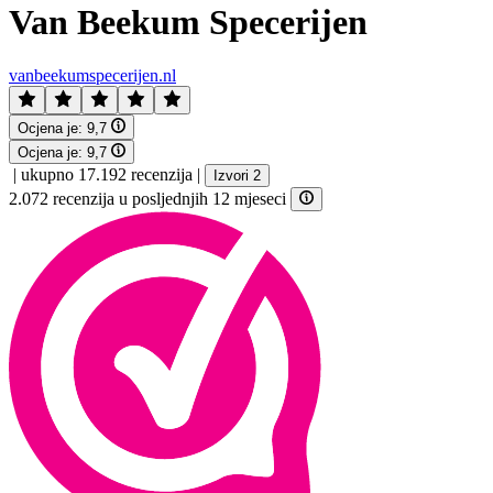
Van Beekum Specerijen
vanbeekumspecerijen.nl
Ocjena je:
9,7
Ocjena je:
9,7
|
ukupno 17.192 recenzija
|
Izvori 2
2.072 recenzija u posljednjih 12 mjeseci