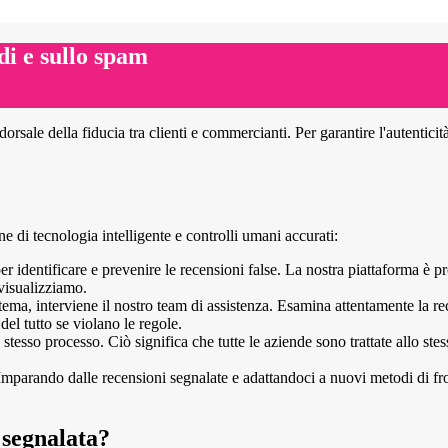
di e sullo spam
rsale della fiducia tra clienti e commercianti. Per garantire l'autentic
ne di tecnologia intelligente e controlli umani accurati:
er identificare e prevenire le recensioni false. La nostra piattaforma è 
 visualizziamo.
ema, interviene il nostro team di assistenza. Esamina attentamente la rec
l tutto se violano le regole.
tesso processo. Ciò significa che tutte le aziende sono trattate allo stes
parando dalle recensioni segnalate e adattandoci a nuovi metodi di frode
 segnalata?