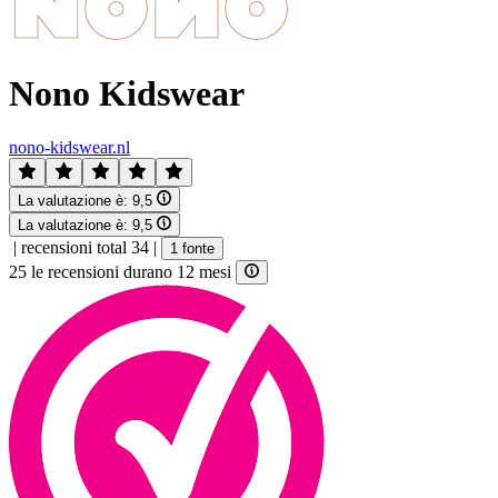
Nono Kidswear
nono-kidswear.nl
La valutazione è:
9,5
La valutazione è:
9,5
|
recensioni total 34
|
1 fonte
25 le recensioni durano 12 mesi