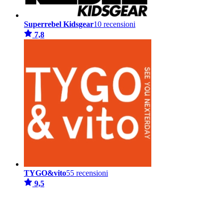
Superrebel Kidsgear
10 recensioni
7,8
TYGO&vito
55 recensioni
9,5