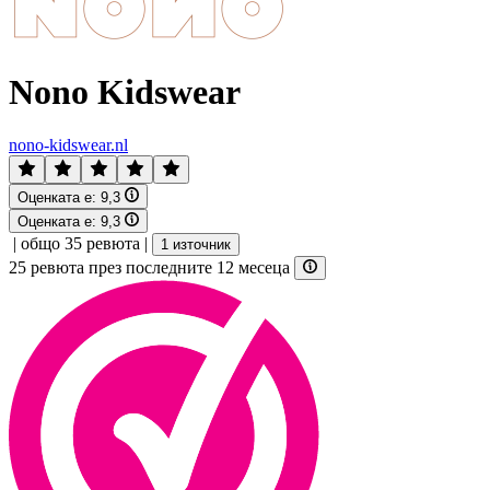
Nono Kidswear
nono-kidswear.nl
Оценката е:
9,3
Оценката е:
9,3
|
общо 35 ревюта
|
1 източник
25 ревюта през последните 12 месеца