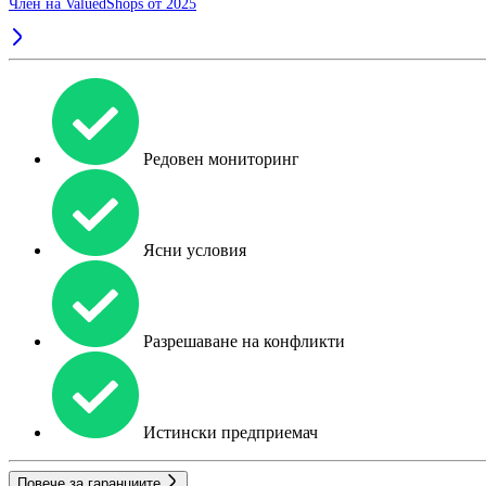
Член на ValuedShops от 2025
Редовен мониторинг
Ясни условия
Разрешаване на конфликти
Истински предприемач
Повече за гаранциите