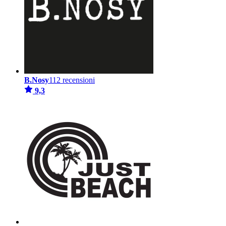
B.Nosy
112 recensioni
9,3