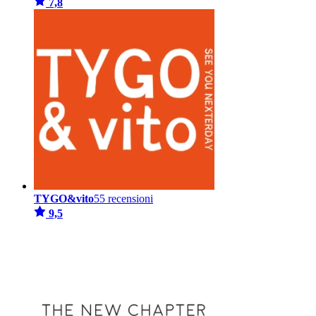
7,8
TYGO&vito
55 recensioni
9,5