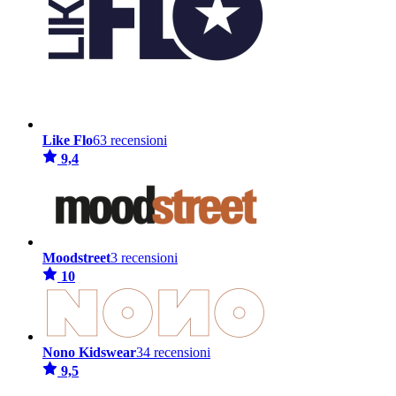
Like Flo
63 recensioni
9,4
Moodstreet
3 recensioni
10
Nono Kidswear
34 recensioni
9,5