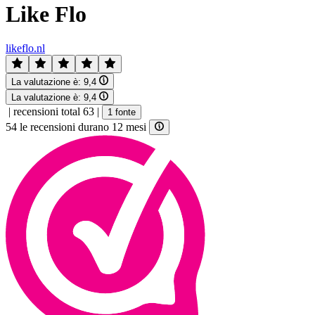
Like Flo
likeflo.nl
La valutazione è:
9,4
La valutazione è:
9,4
|
recensioni total 63
|
1 fonte
54 le recensioni durano 12 mesi