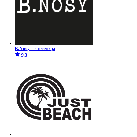
B.Nosy
112 recenzija
9,3