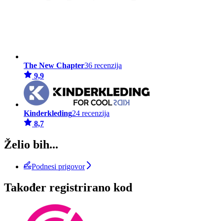
The New Chapter
36 recenzija
9,9
Kinderkleding
24 recenzija
8,7
Želio bih...
Podnesi prigovor
Također registrirano kod