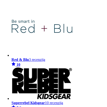
Red & Blu
3 recenzija
10
Superrebel Kidsgear
10 recenzija