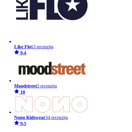
Like Flo
63 recenzija
9,4
Moodstreet
3 recenzija
10
Nono Kidswear
34 recenzija
9,5