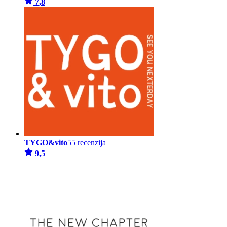
7,8
TYGO&vito
55 recenzija
9,5