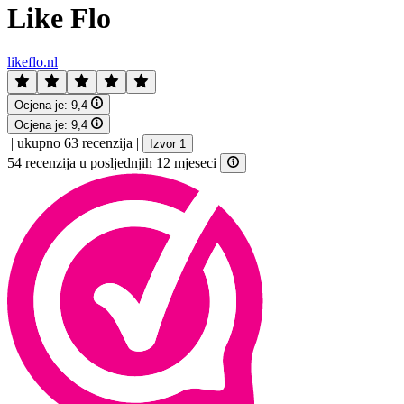
Like Flo
likeflo.nl
Ocjena je:
9,4
Ocjena je:
9,4
|
ukupno 63 recenzija
|
Izvor 1
54 recenzija u posljednjih 12 mjeseci