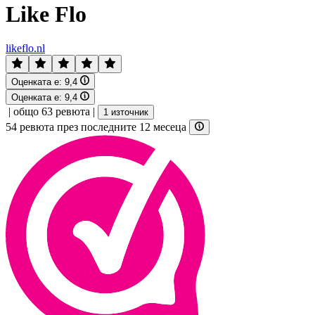
Like Flo
likeflo.nl
Оценката е:
9,4
Оценката е:
9,4
|
общо 63 ревюта
|
1 източник
54 ревюта през последните 12 месеца