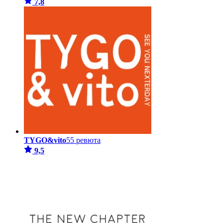
7,8
TYGO&vito
55 ревюта
9,5