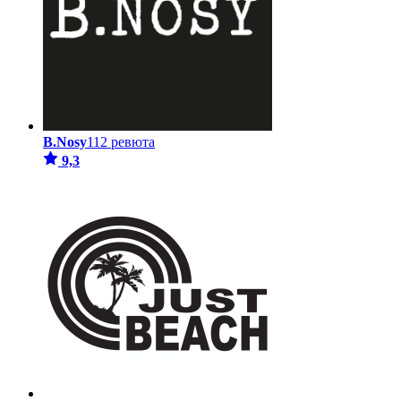
B.Nosy
112 ревюта
9,3