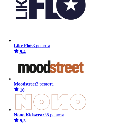
Like Flo
63 ревюта
9,4
Moodstreet
3 ревюта
10
Nono Kidswear
35 ревюта
9,3