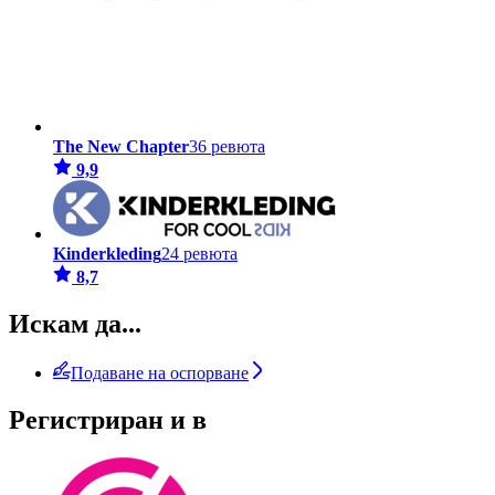
The New Chapter
36 ревюта
9,9
Kinderkleding
24 ревюта
8,7
Искам да...
Подаване на оспорване
Регистриран и в