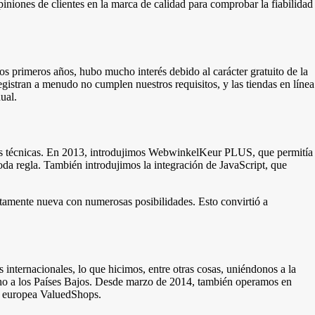
niones de clientes en la marca de calidad para comprobar la fiabilidad
os primeros años, hubo mucho interés debido al carácter gratuito de la
gistran a menudo no cumplen nuestros requisitos, y las tiendas en línea
ual.
nes técnicas. En 2013, introdujimos WebwinkelKeur PLUS, que permitía
oda regla. También introdujimos la integración de JavaScript, que
amente nueva con numerosas posibilidades. Esto convirtió a
nternacionales, lo que hicimos, entre otras cosas, uniéndonos a la
cho a los Países Bajos. Desde marzo de 2014, también operamos en
d europea ValuedShops.