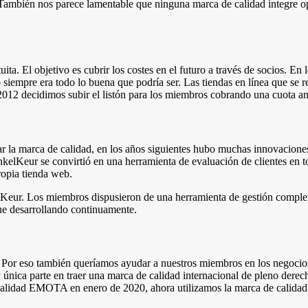
También nos parece lamentable que ninguna marca de calidad integre opi
 El objetivo es cubrir los costes en el futuro a través de socios. En l
siempre era todo lo buena que podría ser. Las tiendas en línea que se re
e 2012 decidimos subir el listón para los miembros cobrando una cuota an
ar la marca de calidad, en los años siguientes hubo muchas innovacio
nkelKeur se convirtió en una herramienta de evaluación de clientes en t
propia tienda web.
Keur. Los miembros dispusieron de una herramienta de gestión complet
gue desarrollando continuamente.
 Por eso también queríamos ayudar a nuestros miembros en los negocios i
única parte en traer una marca de calidad internacional de pleno dere
e calidad EMOTA en enero de 2020, ahora utilizamos la marca de calida