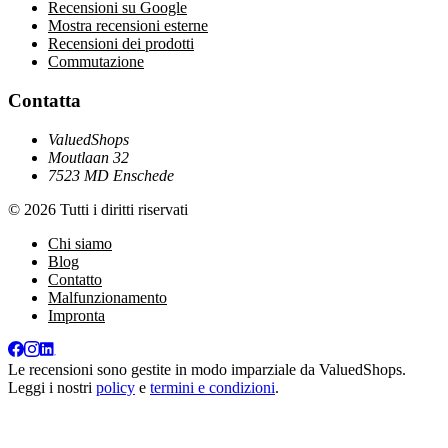
Recensioni su Google
Mostra recensioni esterne
Recensioni dei prodotti
Commutazione
Contatta
ValuedShops
Moutlaan 32
7523 MD Enschede
© 2026 Tutti i diritti riservati
Chi siamo
Blog
Contatto
Malfunzionamento
Impronta
Le recensioni sono gestite in modo imparziale da
ValuedShops
.
Leggi i nostri
policy
e
termini e condizioni
.