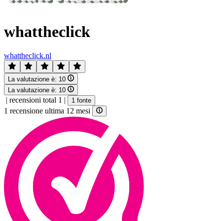
whattheclick
whattheclick.nl
La valutazione è:
10
La valutazione è:
10
|
recensioni total 1
|
1 fonte
1 recensione ultima 12 mesi