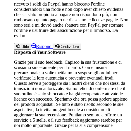
ricevuto i soldi da Paypal hanno bloccato l'ordine
considerandolo una frode e non dopo aver chiesto evidenza
che sia stato propio io a pagare non rispondono più, non
rimborsano quanto pagato ne rilasciano le licenze pagate. Non
sono seri e mi dovrò anche sbattere con PayPal per stornare
l'ordine e usufruire dell'assicurazione per il rimborso. Da
evitare
Rispondi
Utile
Condividere
Risposta di Your.Software
Grazie per il suo feedback. Capisco la sua frustrazione e ci
scusiamo sinceramente per il ritardo. Come misura
precauzionale, a volte mettiamo in sospeso gli ordini per
verificare la loro autenticità e prevenire eventuali frodi.
Questo serve a proteggere sia i nostri clienti che noi stessi da
transazioni non autorizzate. Siamo felici di confermare che il
suo ordine è stato sbloccato e ha già recuperato e attivato le
licenze con successo. Speriamo che ora possa godere appieno
dei prodotti acquistati. Se tutto è stato risolto secondo le sue
aspettative, la invitiamo gentilmente a considerare di
aggiornare la sua recensione. Puntiamo sempre a offrire un
servizio a 5 stelle, e il suo feedback aggiornato sarebbe per
noi molto importante. Grazie per la sua comprensione