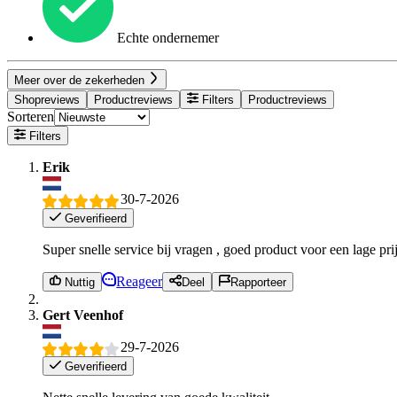
Echte ondernemer
Meer over de zekerheden
Shopreviews
Productreviews
Filters
Productreviews
Sorteren
Filters
Erik
30-7-2026
Geverifieerd
Super snelle service bij vragen , goed product voor een lage pr
Reageer
Nuttig
Deel
Rapporteer
Gert Veenhof
29-7-2026
Geverifieerd