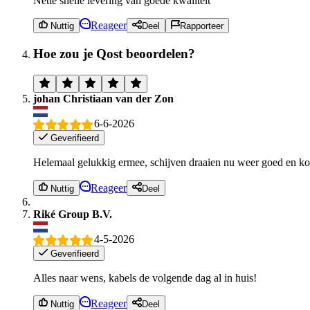
Nette snelle levering van goede kwaliteit
Reageer
Nuttig
Deel
Rapporteer
Hoe zou je Qost beoordelen?
johan Christiaan van der Zon
6-6-2026
Geverifieerd
Helemaal gelukkig ermee, schijven draaien nu weer goed en kon
Reageer
Nuttig
Deel
Riké Group B.V.
4-5-2026
Geverifieerd
Alles naar wens, kabels de volgende dag al in huis!
Reageer
Nuttig
Deel