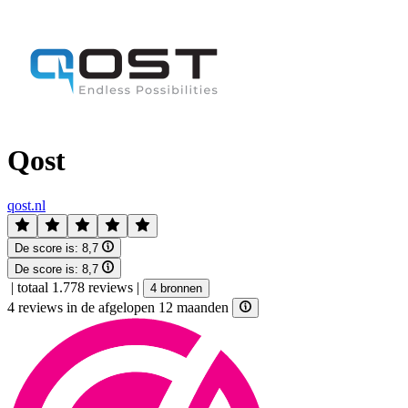
Qost
qost.nl
De score is:
8,7
De score is:
8,7
|
totaal 1.778 reviews
|
4 bronnen
4 reviews in de afgelopen 12 maanden