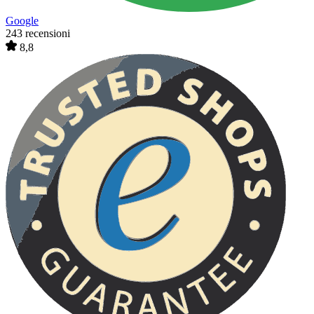
Google
243 recensioni
8,8