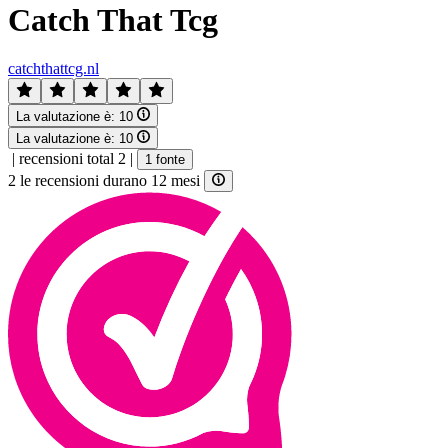
Catch That Tcg
catchthattcg.nl
La valutazione è:
10
La valutazione è:
10
|
recensioni total 2
|
1 fonte
2 le recensioni durano 12 mesi