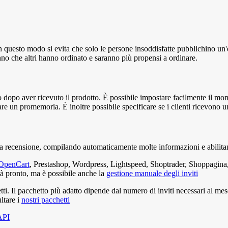
. In questo modo si evita che solo le persone insoddisfatte pubblichino 
no che altri hanno ordinato e saranno più propensi a ordinare.
o dopo aver ricevuto il prodotto. È possibile impostare facilmente il m
re un promemoria. È inoltre possibile specificare se i clienti ricevono u
na recensione, compilando automaticamente molte informazioni e abilitando
OpenCart
, Prestashop, Wordpress, Lightspeed, Shoptrader, Shoppagi
 pronto, ma è possibile anche la
gestione manuale degli inviti
chetti. Il pacchetto più adatto dipende dal numero di inviti necessari al me
ltare i
nostri pacchetti
API