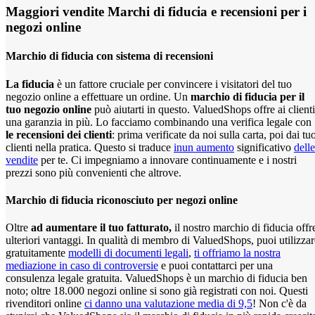
Maggiori vendite
Marchi di fiducia e recensioni per i
negozi online
Marchio di fiducia con sistema di recensioni
La fiducia
è un fattore cruciale per convincere i visitatori del tuo
negozio online a effettuare un ordine. Un
marchio di fiducia per il
tuo negozio online
può aiutarti in questo. ValuedShops offre ai clienti
una garanzia in più. Lo facciamo combinando una verifica legale con
le recensioni dei clienti
: prima verificate da noi sulla carta, poi dai tu
clienti nella pratica. Questo si traduce
in
un aumento
significativo
delle
vendite
per te. Ci impegniamo a innovare continuamente e i nostri
prezzi sono più convenienti che altrove.
Marchio di fiducia riconosciuto per negozi online
Oltre
ad aumentare il tuo fatturato,
il nostro marchio di fiducia offr
ulteriori vantaggi. In qualità di membro di ValuedShops, puoi utilizzar
gratuitamente
modelli di documenti legali
,
ti offriamo la nostra
mediazione in caso di controversie
e puoi contattarci per una
consulenza legale gratuita. ValuedShops è un marchio di fiducia ben
noto; oltre 18.000 negozi online si sono già registrati con noi. Questi
rivenditori online
ci danno una valutazione media di 9,5
! Non c'è da