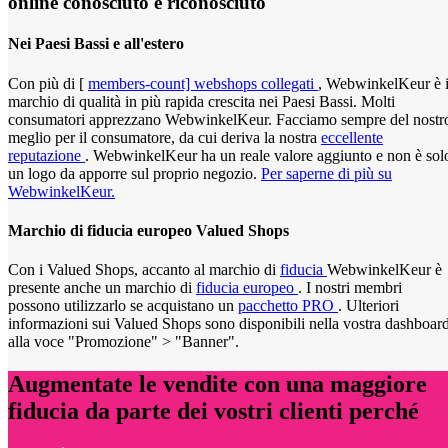
online conosciuto e riconosciuto
Nei Paesi Bassi e all'estero
Con più di [
members-count] webshops collegati
, WebwinkelKeur è i
marchio di qualità in più rapida crescita nei Paesi Bassi. Molti
consumatori apprezzano WebwinkelKeur. Facciamo sempre del nostr
meglio per il consumatore, da cui deriva la nostra
eccellente
reputazione
. WebwinkelKeur ha un reale valore aggiunto e non è sol
un logo da apporre sul proprio negozio.
Per saperne di più su
WebwinkelKeur.
Marchio di fiducia europeo Valued Shops
Con i Valued Shops, accanto al marchio di
fiducia
WebwinkelKeur è
presente anche un marchio di
fiducia europeo
. I nostri membri
possono utilizzarlo se acquistano un
pacchetto PRO
. Ulteriori
informazioni sui Valued Shops sono disponibili nella vostra dashboar
alla voce "Promozione" > "Banner".
Augmentate le vendite con una maggiore
fiducia da parte dei vostri clienti perché