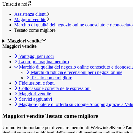
Unisciti a noi
Assistenza clienti
Maggiori vendite
Marchio di qualità del negozio online conosciuto e riconosciuto
Testato come migliore
Maggiori vendite
Maggiori vendite
Vantaggi per i soci
La propria pagina membro
Marchio di qualità del negozio online conosciuto e riconosci
Marchi di fiducia e recensioni per i negozi online
Testato come migliore
Fideiussioni e fonti
Collocazione corretta delle espressioni
Maggiori vendite
Servizi aggiuntivi
Maggiore potere di offerta su Google Shopping grazie a Va
Maggiori vendite
Testato come migliore
Un motivo importante per diventare membri di WebwinkelKeur è l'aumento
risultati sono stati pubblicati dall'agenzia di marketing online Stractive