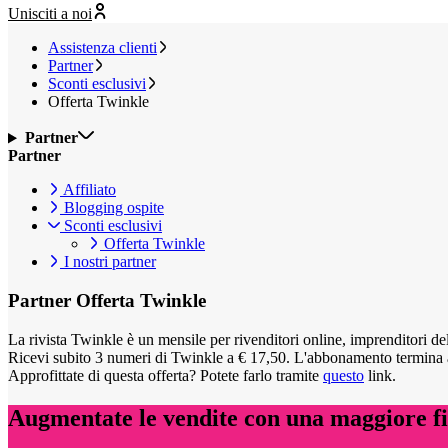
Unisciti a noi
Assistenza clienti
Partner
Sconti esclusivi
Offerta Twinkle
Partner
Partner
Affiliato
Blogging ospite
Sconti esclusivi
Offerta Twinkle
I nostri partner
Partner
Offerta Twinkle
La rivista Twinkle è un mensile per rivenditori online, imprenditori del
Ricevi subito 3 numeri di Twinkle a € 17,50. L'abbonamento termina 
Approfittate di questa offerta? Potete farlo tramite
questo
link.
Augmentate le vendite con una maggiore fid