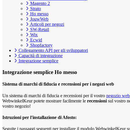
Magento 2
Strato
Ho messo
JouwWeb
Articoli per negozi
SW-Retail
Wix
Ecwid
Shopfactory
Collegamento API per gli sviluppatori
Capacità di integrazione
Integrazione semplice
Integrazione semplice
Ho messo
Sistema di marchi di fiducia e recensioni per i negozi web
Un sistema di marchi di fiducia e recensioni per il vostro
negozio web
WebwinkelKeur potete mostrare facilmente le
recensioni
sul vostro n
vostro negozio!
Istruzioni per l'installazione di Afosto:
Seguite i passaggi seguenti per installare il modulo WebwinkelKeur s