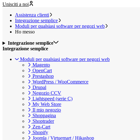
Unisciti a noi
Assistenza clienti
Integrazione semplice
Moduli per qualsiasi software per negozi web
Ho messo
Integrazione semplice
Integrazione semplice
Moduli per qualsiasi software per negozi web
Magento
OpenCart
Prestashop
WordPress / WooCommerce
Drupal
Negozio CCV
Lightspeed (serie C)
My Web Store
Il mio negozio
Shoppagina
Shoptrader
Zen-Cart
Shopify
Joomla / Virtuemart / Hikashop