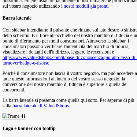
possibilità. Potete installare facilmente il nostro materiale promozional
sul vostro negozio utilizzando
i nostri moduli già pronti
Barra laterale
Con sidebar intendiamo il pulsante che rimane sul lato destro o sinistr
dello schermo. È il fiore all'occhiello del nostro marchio di fiducia e u
punto di riferimento per molti consumatori. Attraverso la sidebar, i
consumatori possono verificare l'autenticità del marchio di fiducia,
visualizzare i dettagli dell'indirizzo, leggere le recensioni e
https://www.valuedshops.com/it/base-di-conoscenza/piu-alto-tasso-di-
turnover/badge-e-risorse
Poiché il consumatore non lascia il vostro negozio, ma può accedere a
tutte queste informazioni all'interno del vostro stesso negozio, la
conversione del nostro marchio di fiducia è superiore a quella dei
concorrenti.
La barra laterale si presenta come quella qui sotto. Per saperne di più
sulla
barra laterale di ValuedShops
Logo e banner con tooltip