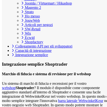
Joomla / Virtuemart / Hikashop
Magento 2
Strato
Ho messo
JouwWeb
Articoli per negozi
SW-Retail
Wix
Ecwid
Shopfactory
Collegamento API per gli sviluppatori
Capacità di integrazione
Integrazione semplice
Integrazione semplice
Shoptrader
Marchio di fiducia e sistema di revisione per il webshop
Un sistema di marchi di fiducia e recensioni per il vostro
webshop
Shoptrader
? Il modulo è disponibile come componente
aggiuntivo standard all'interno di Shoptrader e consente una facile
integrazione di WebwinkelKeur nel vostro webshop. In questo modo 
molto semplice integrare l'innovativa
barra laterale WebwinkelKeur
ne
vostro negozio web Shoptrader. In questo modo potrete mostrare le