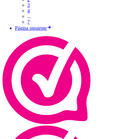
3
4
...
7
Página siguiente