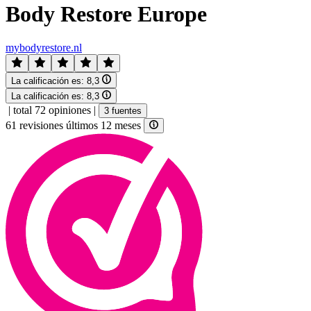
Body Restore Europe
mybodyrestore.nl
La calificación es:
8,3
La calificación es:
8,3
|
total 72 opiniones
|
3 fuentes
61 revisiones últimos 12 meses