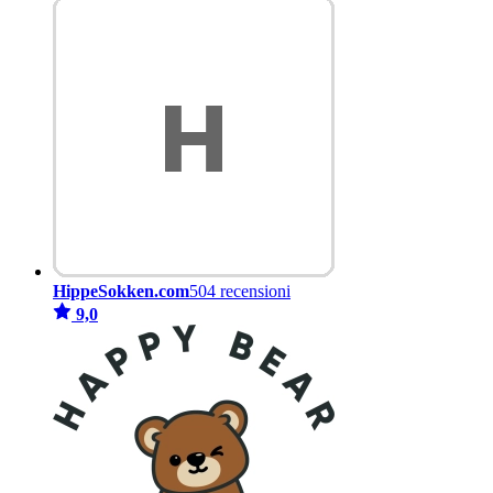
HippeSokken.com
504 recensioni
9,0