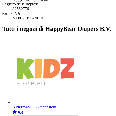
Registro delle Imprese
82562776
Partita IVA
NL862519524B01
Tutti i negozi di HappyBear Diapers B.V.
Kidzstore
4.353 recensioni
9,3