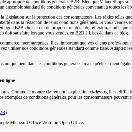
mple approprié de conditions générales B2B. Bien que ValuedShops so
er un ensemble standard de conditions générales convenant à toutes les b
à la législation sur la protection des consommateurs. Les règles telles qu
iberté dans la rédaction de leurs conditions générales. Si vous vendez 
en ligne B2B choisissent de proposer un délai de réflexion, tandis que d
web doit satisfaire lorsque vous vendez en B2B ? Lisez-le dans
ce
blog.
ommerce interentreprises. Il est important que vos clients professionnels
z utiliser nos conditions générales standard comme base. Adaptez-les à 
pas uniquement dans les conditions générales, mais qu'elles soient éga
en ligne
es. Comme le montre clairement l'explication ci-dessus, il est diffici
, nos exemples de conditions générales pour les consommateurs peuvent c
B2B)
exemple Microsoft Office Word ou Open Office.