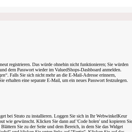
neut registrieren. Das würde ohnehin nicht funktionieren; Sie würden
se und dem Passwort wieder im ValuedShops-Dashboard anmelden.
. Falls Sie sich nicht mehr an die E-Mail-Adresse erinnern,
ie erhalten eine separate E-Mail, um ein neues Passwort festzulegen.
ggen Sie sich in Ihr WebwinkelKeur
out wie gewünscht. Klicken Sie dann auf 'Code holen' und kopieren Si
Blättern Sie zu der Seite und dem Bereich, in dem Sie das Widget
l" und klicken Sie unten links auf "Fertig". Klicken Sie auf das