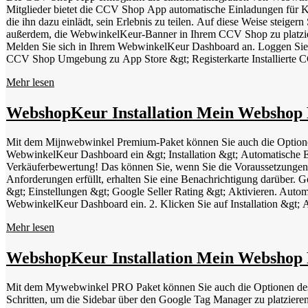
Produkte verwalten &gt; Produkt auswählen &gt; Metadaten. Klicken 
Mitglieder bietet die CCV Shop App automatische Einladungen für Ku
die ihn dazu einlädt, sein Erlebnis zu teilen. Auf diese Weise steig
außerdem, die WebwinkelKeur-Banner in Ihrem CCV Shop zu platzi
Melden Sie sich in Ihrem WebwinkelKeur Dashboard an. Loggen Sie s
CCV Shop Umgebung zu App Store &gt; Registerkarte Installierte
fahren Sie mit Schritt 4 fort. Navigieren Sie zum App Store &gt; suchen Sie nach der App "WebwinkelKeur" und klicken Sie auf Installieren &gt; Weiter und wählen Sie oben Ihren Shop aus. Konfigurieren Sie
Mehr lesen
die App nach Ihren Wünschen. Unter anderem können Sie einstellen, 
Bestellung verschickt werden. Außerdem können Sie die WebwinkelKeu
Konflikte mit anderen (JavaScript-)Codes in Ihrem Webshop gibt. Geb
WebshopKeur Installation Mein Websh
Mit dem Mijnwebwinkel Premium-Paket können Sie auch die Option
WebwinkelKeur Dashboard ein &gt; Installation &gt; Automatische E
Verkäuferbewertung! Das können Sie, wenn Sie die Voraussetzungen 
Anforderungen erfüllt, erhalten Sie eine Benachrichtigung darübe
&gt; Einstellungen &gt; Google Seller Rating &gt; Aktivieren. Automa
WebwinkelKeur Dashboard ein. 2. Klicken Sie auf Installation &gt
Webshop und klicken Sie auf "Weiter". 6. Geben Sie hier ein "MyWebs
Mehr lesen
'Einstellungen'. 9. Klicken Sie auf 'Add-ons &amp; Module' &gt; 'Ap
12. Klicken Sie auf "Token anzeigen" und kopieren Sie den Code. 1
Einladung (Tage)' die gewünschte Wartezeit ein. 15. Klicken Sie auf '
WebshopKeur Installation Mein Websho
Mit dem Mywebwinkel PRO Paket können Sie auch die Optionen des 
Schritten, um die Sidebar über den Google Tag Manager zu platziere