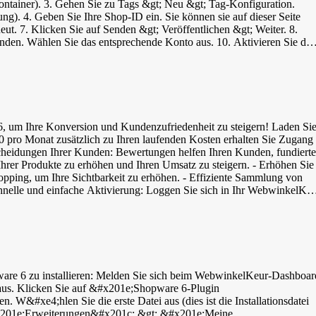
ontainer). 3. Gehen Sie zu Tags &gt; Neu &gt; Tag-Konfiguration.
g). 4. Geben Sie Ihre Shop-ID ein. Sie können sie auf dieser Seite
ut. 7. Klicken Sie auf Senden &gt; Veröffentlichen &gt; Weiter. 8.
den. Wählen Sie das entsprechende Konto aus. 10. Aktivieren Sie de
ellungen für die Seitenleiste über das Dashboard anpassen. Ihr
ziert haben, können Sie auch das Widget installieren: 1. Loggen Sie
nteren Bereich auf die Registerkarte BBCode und kopieren Sie den
n die gewünschte Stelle. 6. Fügen Sie den BBCode als Text ein und
eine Alternative, die aber nur über eingeschränkte Möglichkeiten
, um Ihre Konversion und Kundenzufriedenheit zu steigern! Laden Si
zieren: 1. Loggen Sie sich in Ihr WebwinkelKeur Dashboard ein. 2.
10 pro Monat zusätzlich zu Ihren laufenden Kosten erhalten Sie Zugang
rechten Maustaste &gt; Bild speichern unter... und speichern Sie. 5.
scheidungen Ihrer Kunden: Bewertungen helfen Ihren Kunden, fundierte
&gt; Layout. 7. Ziehen Sie ein Bildelement an die gewünschte Stelle.
Ihrer Produkte zu erhöhen und Ihren Umsatz zu steigern. - Erhöhen Sie
 dann auf Speichern. In dem folgenden Video sehen Sie die oben
opping, um Ihre Sichtbarkeit zu erhöhen. - Effiziente Sammlung von
: Loggen Sie sich in Ihr WebwinkelKeur
hr Shopware
 auf die drei Punkte hinter der Erweiterung und dann auf
Einladungen zur Bewertung Ihres Online-Shops. Nach ihrer Bewertung
t ist und die Einladungen verschickt werden. Einladungen sind an
nummerierung): 8- oder 13-stelliger Strichcode - JAN (Japanische
Standardbuchnummerierung): 13-stellige Nummer - IFT-14 (Interleaved
us. Klicken Sie auf &#x201e;Shopware 6-Plugin
en Sie ein Produkt aus &gt; unten finden Sie das Feld für GTIN/EAN.
 W&#xe4;hlen Sie die erste Datei aus (dies ist die Installationsdatei
von uns einen Google-Feed, um die Bewertungen für Google Shopping z
 &#x201e;Erweiterungen&#x201c; &gt; &#x201e;Meine