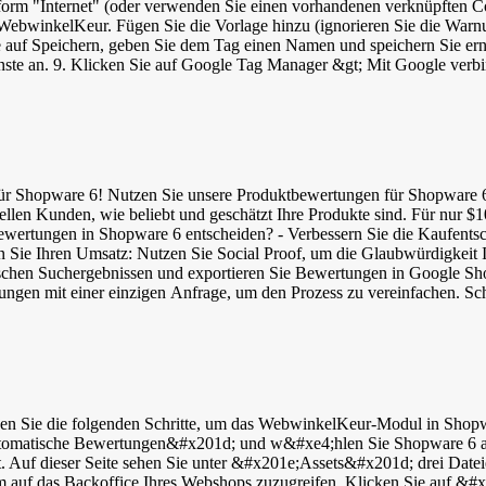
ttform "Internet" (oder verwenden Sie einen vorhandenen verknüpften C
ebwinkelKeur. Fügen Sie die Vorlage hinzu (ignorieren Sie die Warnun
ie auf Speichern, geben Sie dem Tag einen Namen und speichern Sie erne
te an. 9. Klicken Sie auf Google Tag Manager &gt; Mit Google verbin
b von 30 Minuten auf Ihrer Website erscheinen. 12. Sie können die Einst
dget, um Ihre Bewertungen anzuzeigen Nachdem Sie die Seitenleiste plat
ets. 2. Konfigurieren Sie das Layout des Widgets. 3. Klicken Sie im u
stellungen &gt; Design &gt; Layout. 5. Ziehen Sie ein Textelement a
l sehen: Ihr Browser unterstützt keine Video-Tags. WebwinkelKeur-Widget ohne Google Tag
u verwenden. Sie wollen diesen (noch) nicht verwenden? Dann gibt es 
für Shopware 6! Nutzen Sie unsere Produktbewertungen für Shopware 6
 Ihrem Webshop Neben Sidebar und Widget können Sie auch Banner plat
iellen Kunden, wie beliebt und geschätzt Ihre Produkte sind. Für nur $
chte Banner aus und ändern Sie den Typ in PNG. 4. Klicken Sie mit der 
tbewertungen in Shopware 6 entscheiden? - Verbessern Sie die Kaufent
gt; Bilder hoch. 6. Navigieren Sie dann zu Einstellungen &gt; Design 
ern Sie Ihren Umsatz: Nutzen Sie Social Proof, um die Glaubwürdigkeit 
ich im Code des Banners befindet). 9. Klicken Sie auf Übernehmen und
nischen Suchergebnissen und exportieren Sie Bewertungen in Google Sh
inzigen Anfrage, um den Prozess zu vereinfachen. Schnelle und einfache Aktivierung
uf 'Einstellungen' und schalten Sie den Dienst ein. Nach der Aktivierung: Loggen Sie sich in I
gen'. Gehen Sie zu den Einstellungen unserer Shopware-App, indem Sie
 und aktivieren Sie "Produktbewertungen". Ihre Kunden erhalten nun 
bwinkelKeur Dashboard &gt; Einladungen, ob alles korrekt eingerichte
dem Produkt eindeutige GTIN-Codes hinzu: - EAN (Europäische Artikel
seller Produkt-Code): 12-stelliger Strichcode - ISBN (Internationale 
utomatische Bewertungen&#x201d; und w&#xe4;hlen Sie Shopware 6 a
Ihrem Shopware Dashboard unter 'Kataloge' &gt; 'Produkte' &gt; wähl
. Auf dieser Seite sehen Sie unter &#x201e;Assets&#x201d; drei Dateien.
r SEO mit unseren Lösungen für Bewertungen und GTIN! Sie erhalten 
um auf das Backoffice Ihres Webshops zuzugreifen. Klicken Sie auf