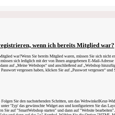
gistrieren, wenn ich bereits Mitglied war?
itglied war?Wenn Sie bereits Mitglied waren, müssen Sie sich nicht er
ie müssen sich lediglich mit der von Ihnen angegebenen E-Mail-Adres
 dann auf „Meine Webshops“ und anschließend auf „Webshop hinzufügen“
 Passwort vergessen haben, klicken Sie auf „Passwort vergessen“ und S
achstehenden Schritten, um das WebwinkelKeur-Widget bei Strato zu installieren. Lo
e unter 'Typ' das gewünschte Widget aus und konfigurieren Sie das Lay
en Sie auf "SmartWebshop starten" und dann auf "Website bearbeiten". 
n Ecke und dann auf das "+"-Symbol. Wählen Sie die Option "HTML-Modu