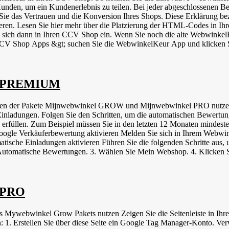
Sie auf die Schaltfläche unten, um die Produktbewertungen zu aktivie
nden, um ein Kundenerlebnis zu teilen. Bei jeder abgeschlossenen Be
ern Sie das Vertrauen und die Konversion Ihres Shops. Diese Erklärung 
eren. Lesen Sie hier mehr über die Platzierung der HTML-Codes in 
ich dann in Ihren CCV Shop ein. Wenn Sie noch die alte WebwinkelKe
 CCV Shop Apps &gt; suchen Sie die WebwinkelKeur App und klicke
ob Kunden bei einer zweiten Bestellung erneut eine Einladung erhalt
r-Seitenleiste und den Produktbewertungsdienst aktivieren. Testen Si
en Sie eine Testbestellung auf und prüfen Sie, ob alles richtig funkti
op PREMIUM
"Bewertungen &gt; Einladungen", ob die Einladungen korrekt verschickt werden. Optional: Sie
en der Pakete Mijnwebwinkel GROW und Mijnwebwinkel PRO nutzen. -
inladungen. Folgen Sie den Schritten, um die automatischen Bewertun
erfüllen. Zum Beispiel müssen Sie in den letzten 12 Monaten mindest
r. Google Verkäuferbewertung aktivieren Melden Sie sich in Ihrem W
tische Einladungen aktivieren Führen Sie die folgenden Schritte aus, 
; Automatische Bewertungen. 3. Wählen Sie Mein Webshop. 4. Klicken
tore-API-Token" ein (siehe Schritt 7, um es zu erstellen). 7. Loggen 
ps &amp; Integrationen'. 10. Klicken Sie auf 'Token hinzufügen'. 11. 
3. Fügen Sie diesen Code in Ihrem WebwinkelKeur Dashboard unter 'Mij
Speichern'. Die Integration ist nun eingerichtet und die Einladungen wer
p PRO
erstellten Einladungen können auf dieser Seite eingesehen werden. Video-Erklärung Ihr Browser unterstützt kein Video-Tag.
Mywebwinkel Grow Pakets nutzen Zeigen Sie die Seitenleiste in Ih
n: 1. Erstellen Sie über diese Seite ein Google Tag Manager-Konto. Ve