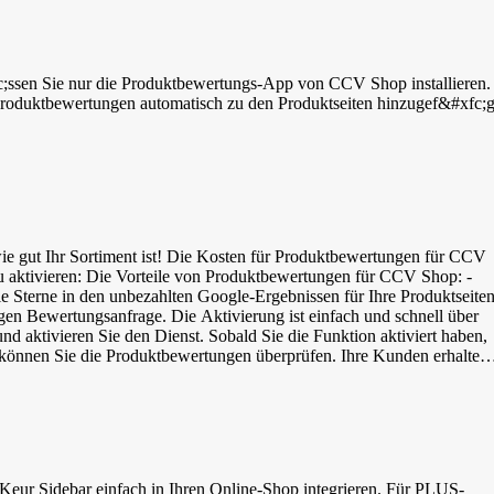
c;ssen Sie nur die Produktbewertungs-App von CCV Shop installieren.
e gut Ihr Sortiment ist! Die Kosten für Produktbewertungen für CCV
n für CCV Shop: -
ie Sterne in den unbezahlten Google-Ergebnissen für Ihre Produktseite
en Bewertungsanfrage. Die Aktivierung ist einfach und schnell über
 aktivieren Sie den Dienst. Sobald Sie die Funktion aktiviert haben,
önnen Sie die Produktbewertungen überprüfen. Ihre Kunden erhalten
e zu bewerten. Um zu überprüfen, ob alles korrekt eingerichtet ist un
nladungen an. Einladungen mit der Option, eine Produktbewertung zu
mber können Produkte leicht voneinander unterschieden werden. Wen
iedene Arten von GTIN-Codes: - EAN | European Article Numbering |
elliger Strichcode - ISBN | International Standard Book Numbering | 13-
ch in Ihrem CCV Shop Dashboard anmelden &gt; Meine Produkte &gt;
ur Sidebar einfach in Ihren Online-Shop integrieren. Für PLUS-