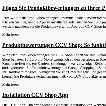
Fügen Sie Produktbewertungen zu Ihrer P
Jetzt, wo Sie die Produktbewertungen gesammelt haben, m&#xf6;chte
Klicken Sie hier, um die App zu installieren, oder suchen Sie die App &#xfc;ber den App-Markt in CCV Shop. Das Video oben ze
werden, nachdem Sie die Produktbewertungs-App von CCV Shop inst
Mehr lesen
Produktbewertungen CCV Shop: So funktio
Wir bieten Produktbewertungen für CCV Shop Laden Sie Ihre Kunden 
Shop betragen 10 Euro pro Monat zusätzlich zu den bestehenden Kosten. Klicken Sie auf die 
Kunden treffen bessere Kaufentscheidungen, was zu weniger Retouren 
und exportieren Sie Produktbewertungen in Google Shopping. - Samme
Ihr Dashboard möglich. Navigieren Sie zu "Bewertungen" und gehen S
können Sie Produktbewertungen innerhalb von CCV Shop aktivieren,
nun eine Einladung, Ihren Shop zu bewerten. Nachdem sie Ihren Online
Mehr lesen
Einladungen mit der Option, eine Produktbewertung zu hinterlassen
hinterlassen, erkennen Sie an einem grauen Einkaufswagen. GTIN-C
Sie jedem Produkt einen eindeutigen GTIN-Code zuweisen, können S
Installation CCV Shop App
8- oder 13-stelliger Strichcode - JAN | Japanese Article Numbering | 
stellige Nummer - IFT-14 | Interleaved Two of Five | 14-stellige
Die CCV Shop App ermöglicht die einfache Integration von Webwink