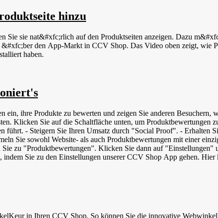
roduktseite hinzu
n Sie sie nat&#xfc;rlich auf den Produktseiten anzeigen. Dazu m&#xf
igt, wie Produktbewertungen automatisch zu den Produktseiten hinzugef&#xfc;gt
alliert haben.
niert's
ein, ihre Produkte zu bewerten und zeigen Sie anderen Besuchern, wi
Schaltfläche unten, um Produktbewertungen zu aktivieren: Die Vorteile von Produktbewertunge
führt. - Steigern Sie Ihren Umsatz durch "Social Proof". - Erhalten S
ln Sie sowohl Website- als auch Produktbewertungen mit einer einzig
ie zu "Produktbewertungen". Klicken Sie dann auf "Einstellungen" und
 indem Sie zu den Einstellungen unserer CCV Shop App gehen. Hier k
-Shop bewertet haben, erhalten sie die Möglichkeit, auch ihre Produkt
, versendet werden, melden Sie sich in Ihrem WWK-Dashboard &gt; Ei
odes für Google hinzufügen: Mit der GTIN oder Global Trade Item Nu
uchprogramme wie Google die Produkte leicht finden. Es gibt versch
8- oder 13-stelliger Strichcode - UPC | Universal Product Code | 12-st
 Nummer Sie können diese Codes in CCV Shop hinzufügen, indem Sie si
elKeur in Ihren CCV Shop. So können Sie die innovative WebwinkelKe