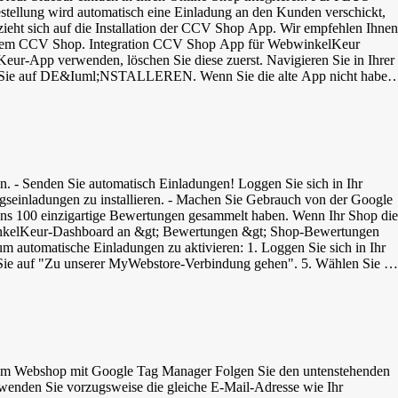
ren:
stellung wird automatisch eine Einladung an den Kunden verschickt,
bezieht sich auf die Installation der CCV Shop App. Wir empfehlen Ihnen
Ihrem CCV Shop. Integration CCV Shop App für WebwinkelKeur
ur-App verwenden, löschen Sie diese zuerst. Navigieren Sie in Ihrer
n Sie auf DE&Iuml;NSTALLEREN. Wenn Sie die alte App nicht haben,
en und ob Einladungen nach der Bestellung oder dem Versand der
e Ihren Webshop nach der Installation gründlich und prüfen Sie, ob es
oniert. Prüfen Sie in Ihrem WebwinkelKeur-Dashboard unter
 können auch das WebwinkelKeur-Widget oder Banner platzieren. Führen Sie dazu die folgenden Schritte aus.
 Senden Sie automatisch Einladungen! Loggen Sie sich in Ihr
gseinladungen zu installieren. - Machen Sie Gebrauch von der Google
ens 100 einzigartige Bewertungen gesammelt haben. Wenn Ihr Shop die
ebwinkelKeur-Dashboard an &gt; Bewertungen &gt; Shop-Bewertungen
um automatische Einladungen zu aktivieren: 1. Loggen Sie sich in Ihr
 Sie auf "Zu unserer MyWebstore-Verbindung gehen". 5. Wählen Sie d
Sie sich in Ihr Mijnwebwinkel Dashboard ein. 8. Klicken Sie auf
Wählen Sie als Partner 'WebwinkelKeur' und klicken Sie auf Speichern.
nwebwinkel API token' ein. 14. Geben Sie bei 'Wartezeit für
den automatisch erstellt, sobald eine Bestellung abgeschlossen ist. Die
rem Webshop mit Google Tag Manager Folgen Sie den untenstehenden
rwenden Sie vorzugsweise die gleiche E-Mail-Adresse wie Ihr