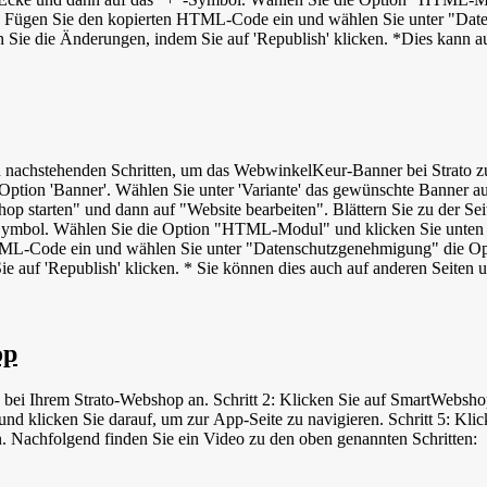
. Fügen Sie den kopierten HTML-Code ein und wählen Sie unter "Dat
hen Sie die Änderungen, indem Sie auf 'Republish' klicken. *Dies kann 
n, um das WebwinkelKeur-Banner bei Strato zu installieren. Loggen Sie sich in Ihr WebwinkelK
e Option 'Banner'. Wählen Sie unter 'Variante' das gewünschte Banner 
hop starten" und dann auf "Website bearbeiten". Blättern Sie zu der S
-Symbol. Wählen Sie die Option "HTML-Modul" und klicken Sie unten l
TML-Code ein und wählen Sie unter "Datenschutzgenehmigung" die Opt
ie auf 'Republish' klicken. * Sie können dies auch auf anderen Seiten 
op
h bei Ihrem Strato-Webshop an. Schritt 2: Klicken Sie auf SmartWebsho
 klicken Sie darauf, um zur App-Seite zu navigieren. Schritt 5: Kli
n. Nachfolgend finden Sie ein Video zu den oben genannten Schritten: