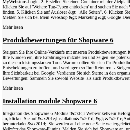
MyWebstore-Login. 2. Erstellen Sie einen Container mit der Zielpla
Klicken Sie auf 'Weitere Tag-Typen entdecken' und suchen Sie nach W
finden. 5. Klicken Sie auf Auslöser &gt; "Alle Seiten". 6. Klicken S
Melden Sie sich bei Mein Webshop &gt; Marketing &gt; Google-Diens
Link und klicken Sie auf Speichern. 11. Die Seitenleiste wird innerhal
Mehr lesen
Browser unterstützt den Video-Tag nicht. Platzieren Sie auch das Wi
sich in Ihr WebwinkelKeur Dashboard ein &gt; Installation &gt; Widg
Code. 4. Melden Sie sich in Ihrem MyWebstore-Dashboard an &gt; Ein
Produktbewertungen für Shopware 6
klicken Sie auf Übernehmen. 7. Klicken Sie auf Speichern. In dem Video unten können Sie die Schritte noch einma
Manager installieren Wir empfehlen, immer den Google Tag Manager z
Steigern Sie Ihre Online-Verkäufe mit unseren Produktbewertungen 
verfügt und von der wir dringend abraten. Anzeigen von Bannern in
Ihre Kunden ein, ihre Erfahrungen mitzuteilen und zeigen Sie potenz
Navigieren Sie zu Installation &gt; Banner. 3. Wählen Sie das gewüns
zu diesem leistungsstarken Tool. Warum sollten Sie sich für Produk
Laden Sie das Bild in My Web Store &gt; Einstellungen &gt; Design &
Entscheidungen zu treffen, und verringern so Ihre Retouren. - Steig
8. Wählen Sie das Bild aus und fügen Sie die Link-URL hinzu (die s
Ihre Sichtbarkeit bei Google: Verdienen Sie sich Sterne in den orga
genannten Schritte: Ihr Browser unterstützt keine Video-Tags.
Bewertungen: Sammeln Sie sowohl Website- als auch Produktbewertungen mit einer e
Dashboard ein. Gehen Sie zu 'Bewertungen' und wählen Sie 'Produktbewertungen'. Klicken Sie a
Mehr lesen
Dashboard ein. Gehen Sie zu 'Erweiterungen' &gt; 'Meine Erweiterun
"Konfigurieren" klicken. Scrollen Sie nach unten zu "Einladungen"
können sie auch ihre Produkte bewerten. Überprüfen Sie in Ihrem We
Installation module Shopware 6
einem grauen Einkaufswagen-Symbol zu erkennen. Steigern Sie Ihre Sichtbarkeit mit GTIN-Codes: Verwenden Sie GTIN (Global Trade Item Number), um Ihre Produkte leicht zu unterscheiden und Ihre
Sichtbarkeit in Suchmaschinen wie Google zu erhöhen. Fügen Sie je
Integration des Shopware 6-Moduls f&#xfc;r WebwinkelKeur Befolgen Sie die folgenden Schritte, um das WebwinkelKeur-Modul in Shopware 6 zu installieren: Melden Sie sich beim WebwinkelKeur-Dashboard
Artikelnummerierung): 8- oder 13-stelliger Strichcode - UPC (Univer
an, klicken Sie auf &#x201e;Installation&#x201d; &gt; &#x201e;A
Two of Five): 14-stellige Nummer Fügen Sie diese Codes einfach in 
herunterladen&#x201d;. Sie werden auf eine neue Seite weitergeleitet
Erhöhen Sie die Sichtbarkeit Ihrer Produkte und optimieren Sie Ih
f&#xfc;r das Shopware-Plugin). Melden Sie sich bei Shopware an, 