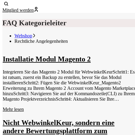
Mitglied werden
FAQ Kategorieleiter
Webshop
Rechtliche Angelegenheiten
Installatie Modul Magento 2
Integrieren Sie das Magento 2 Modul für WebwinkelKeurSchritt1: Es
ist ratsam, zuerst ein Backup zu erstellen, bevor Sie das Modul
installierenSchritt2: Fügen Sie die WebwinkelKeur_Magento2
Erweiterung zu Ihrem Magento 2 Account vom Magento Marketplac
hinzuSchritt3: Navigieren Sie auf der Kommandozeile(CLI) zu Ihrem
Magento ProjektverzeichnisSchritt4: Aktualisieren Sie Ihre
composer.json mit composer require webwinkelkeur/magento2 --no-
Mehr lesen
updateSchritt5: Führen Sie dann composer update aus. Schritt 6: Wenn
das Update abgeschlossen ist, führen Sie bin/magento setup:upgrade
ausSchritt7: Überprüfen Sie, ob das Update mit bin/magento
Nicht WebwinkelKeur, sondern eine
module:status WebwinkelKeur_Magento2 installiert wurdeSchritt8:
andere Bewertungsplattform zum
Aktivieren Sie die folgende Erweiterung: bin/magento module:enable