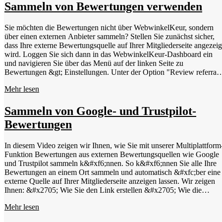
WebwinkelKeur_Magento2Schritt9: Navigieren Sie in Ihrem
Sammeln von Bewertungen verwenden
Dashboard zu "Stores" &gt; "Configuration" &gt;
"WEBWINKELKEUR"Schritt 10: Geben Sie Ihre Webshop-ID und
Sie möchten die Bewertungen nicht über WebwinkelKeur, sondern
Ihren API-Schlüssel ein. Die Werte für diese beiden Felder finden Sie
über einen externen Anbieter sammeln? Stellen Sie zunächst sicher,
wenn Sie sich im WebwinkelKeur-Dashboard anmelden. Gehen Sie
dass Ihre externe Bewertungsquelle auf Ihrer Mitgliederseite angezeig
dazu auf die Registerkarte "Installation" &gt; "Software auswählen"
wird. Loggen Sie sich dann in das WebwinkelKeur-Dashboard ein
&gt; wählen Sie "Magento 2"Schritt 11: Konfigurieren Sie das Modu
und navigieren Sie über das Menü auf der linken Seite zu
nach Ihren BedürfnissenSchritt12: Der WebwinkelKeur-Link ist nun
Bewertungen &gt; Einstellungen. Unter der Option "Review referral"
fertig. Es wird empfohlen, zunächst einen Testkauf zu tätigen und zu
können Sie angeben, über welche Bewertungsplattform Sie Ihre
prüfen, ob keine Fehler auftreten. Sie können auch überprüfen, ob all
Mehr lesen
Bewertungen sammeln möchten. Wenn Sie eine andere Plattform als
vorhandenen Bildslider noch funktionieren.
WebwinkelKeur wählen, verweist die Schaltfläche zum Verfassen
einer Bewertung auf Ihrer Mitgliedsseite von nun an auf das
Sammeln von Google- und Trustpilot-
Bewertungsformular der gewählten Plattform.
Bewertungen
In diesem Video zeigen wir Ihnen, wie Sie mit unserer Multiplattform
Funktion Bewertungen aus externen Bewertungsquellen wie Google
und Trustpilot sammeln k&#xf6;nnen. So k&#xf6;nnen Sie alle Ihre
Bewertungen an einem Ort sammeln und automatisch &#xfc;ber eine
externe Quelle auf Ihrer Mitgliederseite anzeigen lassen. Wir zeigen
Ihnen: &#x2705; Wie Sie den Link erstellen &#x2705; Wie die
Quellen aussehen und wie sie automatisch auf dem neuesten Stand
Mehr lesen
gehalten werden