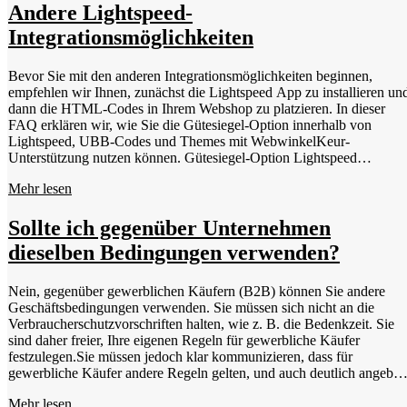
Andere Lightspeed-
Integrationsmöglichkeiten
Bevor Sie mit den anderen Integrationsmöglichkeiten beginnen,
empfehlen wir Ihnen, zunächst die Lightspeed App zu installieren un
dann die HTML-Codes in Ihrem Webshop zu platzieren. In dieser
FAQ erklären wir, wie Sie die Gütesiegel-Option innerhalb von
Lightspeed, UBB-Codes und Themes mit WebwinkelKeur-
Unterstützung nutzen können. Gütesiegel-Option Lightspeed
Lightspeed bietet unter Design &gt; Gütesiegel die Möglichkeit, Ihre
Mehr lesen
Gütesiegel hinzuzufügen. Wenn Sie die Möglichkeit haben, Ihr
Gütesiegel über die Standard-HTML-Banner-Codes von
WebwinkelKeur einzufügen, wie in unserer Erklärung beschrieben,
Sollte ich gegenüber Unternehmen
ziehen wir diese Option der Standard-Lightspeed-Option vor. Der
dieselben Bedingungen verwenden?
Vorteil unserer eigenen Banner-Codes ist nämlich, dass sie die
Seitenleiste innerhalb Ihrer eigenen Website öffnen können und einen
Mouse-over-Tooltip ermöglichen, während die Standardoption von
Nein, gegenüber gewerblichen Käufern (B2B) können Sie andere
Lightspeed beim Anklicken des Kennzeichens eine neue Registerkart
Geschäftsbedingungen verwenden. Sie müssen sich nicht an die
öffnet. 1. Navigieren Sie in Ihrem Lightspeed-Backend zu Design
Verbraucherschutzvorschriften halten, wie z. B. die Bedenkzeit. Sie
&gt; Gütesiegel. Klicken Sie dazu auf die Schaltfläche Hinzufügen. 2
sind daher freier, Ihre eigenen Regeln für gewerbliche Käufer
Geben Sie unter Name zum Beispiel "WebwinkelKeur" oder
festzulegen.Sie müssen jedoch klar kommunizieren, dass für
"WebwinkelKeur: Hallmark + Reviews" ein. 3. Geben Sie unter Bild
gewerbliche Käufer andere Regeln gelten, und auch deutlich angeben
URL die URL eines Banners ein, das Sie in Ihrem WebwinkelKeur
wann ein Kauf ein gewerblicher Kauf und wann ein Verbraucherkauf
Dashboard unter Promotion &gt; Banner finden. Die URL ist der Teil
Mehr lesen
ist. Aus Gründen der Einfachheit und des Kundenservice entscheiden