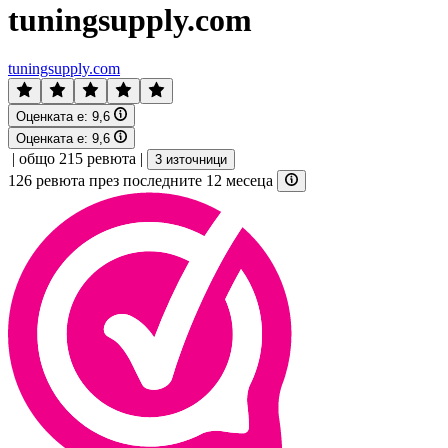
tuningsupply.com
tuningsupply.com
Оценката е:
9,6
Оценката е:
9,6
|
общо 215 ревюта
|
3 източници
126 ревюта през последните 12 месеца