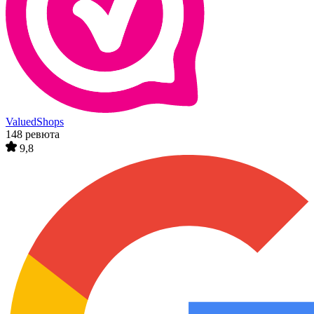
ValuedShops
148 ревюта
9,8