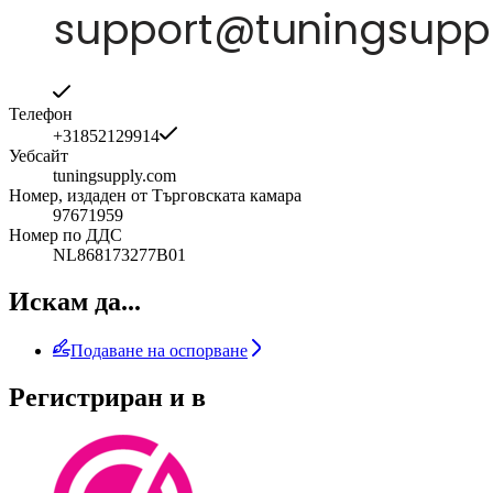
Телефон
+31852129914
Уебсайт
tuningsupply.com
Номер, издаден от Търговската камара
97671959
Номер по ДДС
NL868173277B01
Искам да...
Подаване на оспорване
Регистриран и в