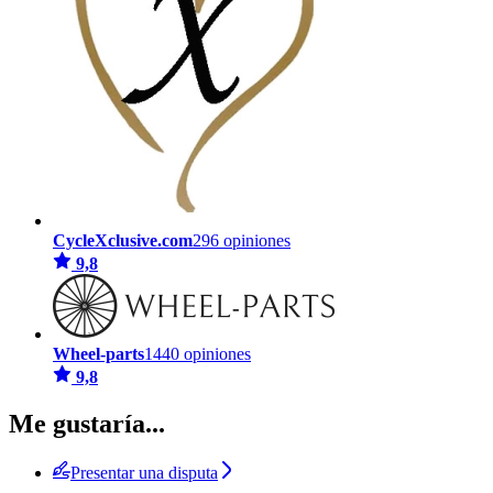
CycleXclusive.com
296 opiniones
9,8
Wheel-parts
1440 opiniones
9,8
Me gustaría...
Presentar una disputa