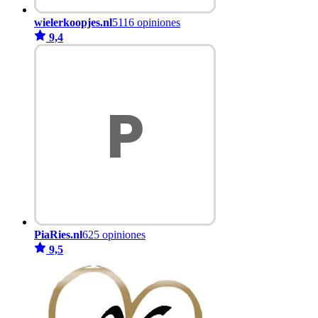
wielerkoopjes.nl
5116 opiniones
9,4
PiaRies.nl
625 opiniones
9,5