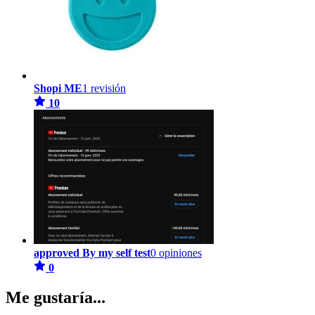
Shopi ME
1 revisión
10
approved By my self test
0 opiniones
0
Me gustaría...