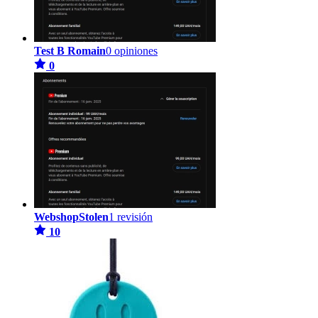
Test B Romain
0 opiniones
0
WebshopStolen
1 revisión
10