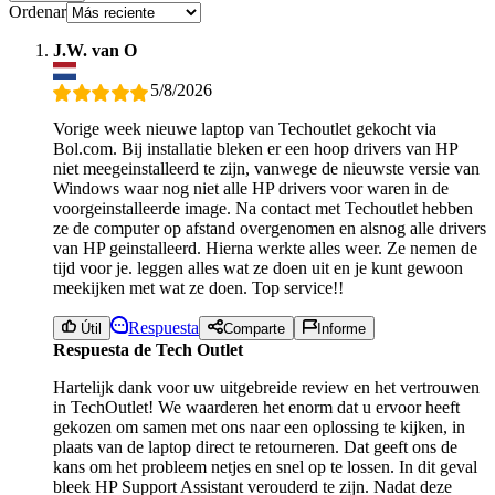
Ordenar
J.W. van O
5/8/2026
Vorige week nieuwe laptop van Techoutlet gekocht via
Bol.com. Bij installatie bleken er een hoop drivers van HP
niet meegeinstalleerd te zijn, vanwege de nieuwste versie van
Windows waar nog niet alle HP drivers voor waren in de
voorgeinstalleerde image. Na contact met Techoutlet hebben
ze de computer op afstand overgenomen en alsnog alle drivers
van HP geinstalleerd. Hierna werkte alles weer. Ze nemen de
tijd voor je. leggen alles wat ze doen uit en je kunt gewoon
meekijken met wat ze doen. Top service!!
Respuesta
Útil
Comparte
Informe
Respuesta de Tech Outlet
Hartelijk dank voor uw uitgebreide review en het vertrouwen
in TechOutlet! We waarderen het enorm dat u ervoor heeft
gekozen om samen met ons naar een oplossing te kijken, in
plaats van de laptop direct te retourneren. Dat geeft ons de
kans om het probleem netjes en snel op te lossen. In dit geval
bleek HP Support Assistant verouderd te zijn. Nadat deze