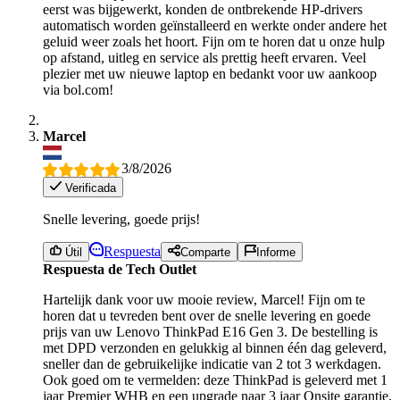
eerst was bijgewerkt, konden de ontbrekende HP-drivers
automatisch worden geïnstalleerd en werkte onder andere het
geluid weer zoals het hoort. Fijn om te horen dat u onze hulp
op afstand, uitleg en service als prettig heeft ervaren. Veel
plezier met uw nieuwe laptop en bedankt voor uw aankoop
via bol.com!
Marcel
3/8/2026
Verificada
Snelle levering, goede prijs!
Respuesta
Útil
Comparte
Informe
Respuesta de Tech Outlet
Hartelijk dank voor uw mooie review, Marcel! Fijn om te
horen dat u tevreden bent over de snelle levering en goede
prijs van uw Lenovo ThinkPad E16 Gen 3. De bestelling is
met DPD verzonden en gelukkig al binnen één dag geleverd,
sneller dan de gebruikelijke indicatie van 2 tot 3 werkdagen.
Ook goed om te vermelden: deze ThinkPad is geleverd met 1
jaar Premier WHB en een upgrade naar 3 jaar Onsite garantie,