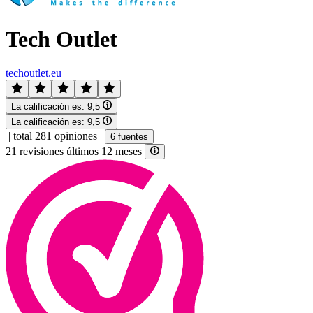
Tech Outlet
techoutlet.eu
La calificación es:
9,5
La calificación es:
9,5
|
total 281 opiniones
|
6 fuentes
21 revisiones últimos 12 meses