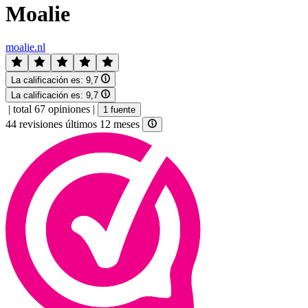
Moalie
moalie.nl
La calificación es:
9,7
La calificación es:
9,7
|
total 67 opiniones
|
1 fuente
44 revisiones últimos 12 meses