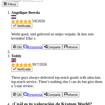
Filtros
Angelique Beerda
5/8/2026
Verificada
Werkt goed, snel geleverd en netjes verpakt. Ik ben zeer
tevreden! Elke x
Respuesta
Útil
Comparte
Informe
Teddy
30/7/2026
Verificada
These guys always delivered top-notch goods with ultra-fast,
top-notch service. There’s nothing else I can do but give them
a 5-star review.
Respuesta
Útil
Comparte
Informe
¿Cuál es tu valoración de Kratom World?