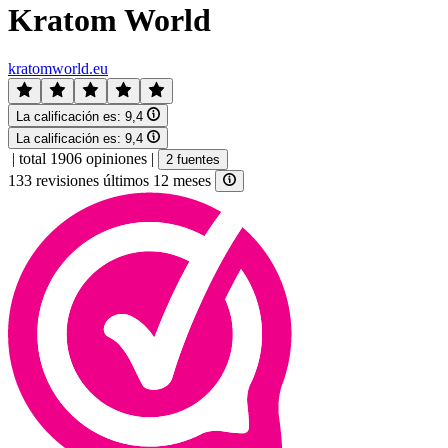
Kratom World
kratomworld.eu
La calificación es:
9,4
La calificación es:
9,4
|
total 1906 opiniones
|
2 fuentes
133 revisiones últimos 12 meses