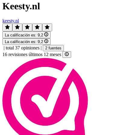
Keesty.nl
keesty.nl
La calificación es:
9,2
La calificación es:
9,2
|
total 37 opiniones
|
2 fuentes
16 revisiones últimos 12 meses