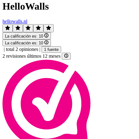
HelloWalls
hellowalls.nl
La calificación es:
10
La calificación es:
10
|
total 2 opiniones
|
1 fuente
2 revisiones últimos 12 meses