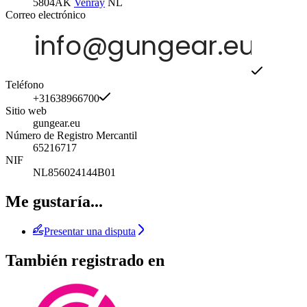
5804AK
Venray
NL
Correo electrónico
Teléfono
+31638966700
Sitio web
gungear.eu
Número de Registro Mercantil
65216717
NIF
NL856024144B01
Me gustaría...
Presentar una disputa
También registrado en