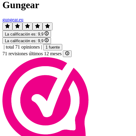
Gungear
gungear.eu
La calificación es:
9,9
La calificación es:
9,9
|
total 71 opiniones
|
1 fuente
71 revisiones últimos 12 meses