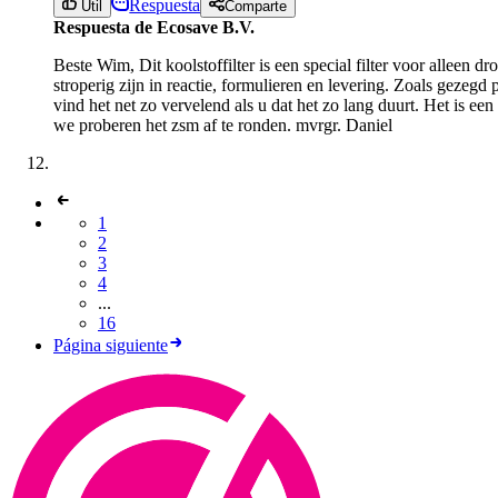
Respuesta
Útil
Comparte
Respuesta de Ecosave B.V.
Beste Wim, Dit koolstoffilter is een special filter voor alleen
stroperig zijn in reactie, formulieren en levering. Zoals gezegd
vind het net zo vervelend als u dat het zo lang duurt. Het is e
we proberen het zsm af te ronden. mvrgr. Daniel
1
2
3
4
...
16
Página siguiente