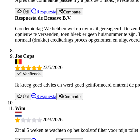
Apres une commande passee il y a plus de 2 mois, je reste sans
Respuesta
Útil
Comparte
Respuesta de Ecosave B.V.
Goedemiddag We hebben wel op uw mail gereageerd. De zending
opnieuw te verzenden, toen bleek er geen huisnummer te zijn. T
normaal (drukke) crediterings proces opgenomen en uitgevoerd
Jos Cops
23/5/2026
Verificada
Ik kreeg goed advies en werd goed geïnformeerd omtrent de pro
Respuesta
Útil
Comparte
Wim
20/3/2026
Zit al 5 weken te wachten op het koolstof filter voor mijn toilet