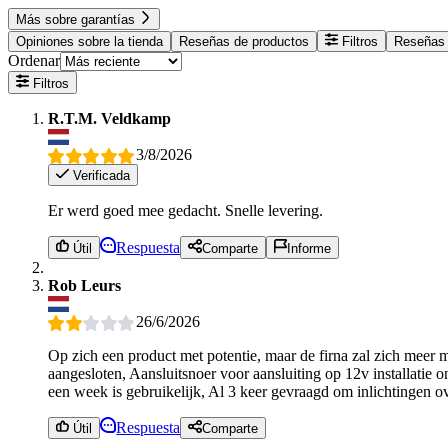
Más sobre garantías
Opiniones sobre la tienda
Reseñas de productos
Filtros
Reseñas 
Ordenar
Filtros
R.T.M. Veldkamp
3/8/2026
Verificada
Er werd goed mee gedacht. Snelle levering.
Respuesta
Útil
Comparte
Informe
Rob Leurs
26/6/2026
Op zich een product met potentie, maar de firna zal zich meer m
aangesloten, Aansluitsnoer voor aansluiting op 12v installatie
een week is gebruikelijk, Al 3 keer gevraagd om inlichtingen 
Respuesta
Útil
Comparte