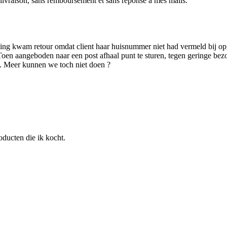
 livraison, sans remboursement et sans reponse a mes mails.
 kwam retour omdat client haar huisnummer niet had vermeld bij opga
oen aangeboden naar een post afhaal punt te sturen, tegen geringe bez
. Meer kunnen we toch niet doen ?
ducten die ik kocht.