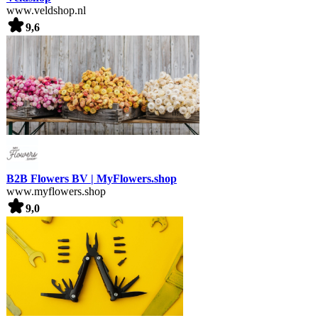
www.veldshop.nl
9,6
B2B Flowers BV | MyFlowers.shop
www.myflowers.shop
9,0