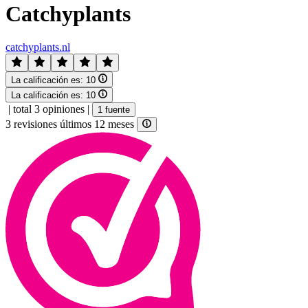
Catchyplants
catchyplants.nl
La calificación es:
10
La calificación es:
10
|
total 3 opiniones
|
1 fuente
3 revisiones últimos 12 meses