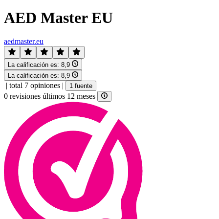
AED Master EU
aedmaster.eu
La calificación es:
8,9
La calificación es:
8,9
|
total 7 opiniones
|
1 fuente
0 revisiones últimos 12 meses