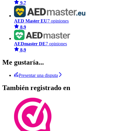
9,7
AED Master EU
7 opiniones
8,9
AEDmaster DE
7 opiniones
8,9
Me gustaría...
Presentar una disputa
También registrado en