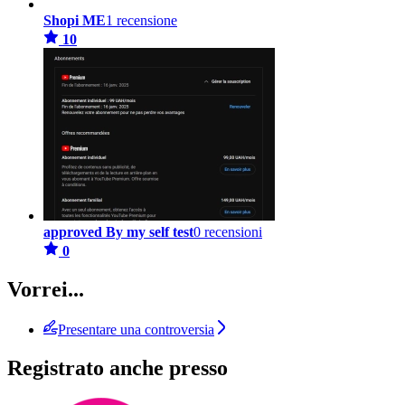
Shopi ME
1 recensione
10
approved By my self test
0 recensioni
0
Vorrei...
Presentare una controversia
Registrato anche presso