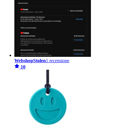
WebshopStolen
1 recensione
10