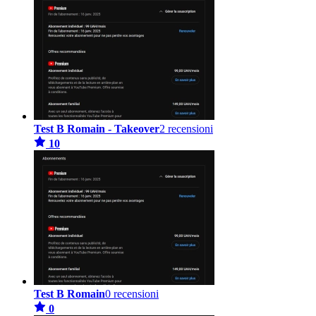
Test B Romain - Takeover
2 recensioni
10
Test B Romain
0 recensioni
0