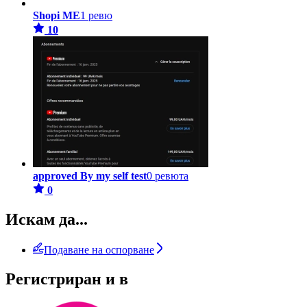
Shopi ME
1 ревю
10
approved By my self test
0 ревюта
0
Искам да...
Подаване на оспорване
Регистриран и в