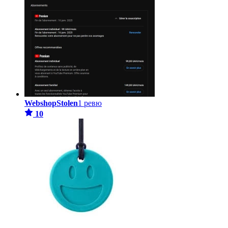
WebshopStolen
1 ревю
10