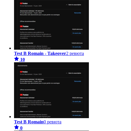
Test B Romain - Takeover
2 ревюта
10
Test B Romain
0 ревюта
0