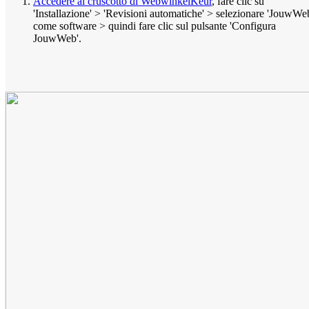
Accedere al cruscotto di WebwinkelKeur
, fare clic su
'Installazione' > 'Revisioni automatiche' > selezionare 'JouwWe
come software > quindi fare clic sul pulsante 'Configura
JouwWeb'.