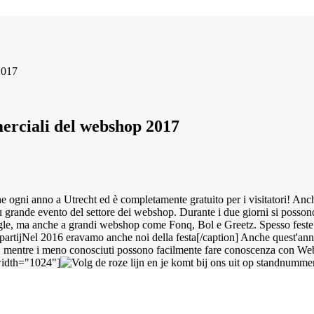
2017
merciali del webshop 2017
 ogni anno a Utrecht ed è completamente gratuito per i visitatori! An
 grande evento del settore dei webshop. Durante i due giorni si possono t
ogle, ma anche a grandi webshop come Fonq, Bol e Greetz. Spesso feste
Nel 2016 eravamo anche noi della festa[/caption] Anche quest'ann
blog, mentre i meno conosciuti possono facilmente fare conoscenza con W
width="1024"]