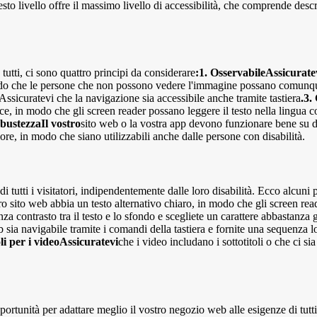
o livello offre il massimo livello di accessibilità, che comprende descriz
 tutti, ci sono quattro principi da considerare
:1. OsservabileAssicurate
modo che le persone che non possono vedere l'immagine possano comunqu
ssicuratevi che la navigazione sia accessibile anche tramite tastiera
.3.
dice, in modo che gli screen reader possano leggere il testo nella lingua
obustezzaIl vostro
sito web o la vostra app devono funzionare bene su di
lore, in modo che siano utilizzabili anche dalle persone con disabilità.
 tutti i visitatori, indipendentemente dalle loro disabilità. Ecco alcuni
 sito web abbia un testo alternativo chiaro, in modo che gli screen read
nza contrasto tra il testo e lo sfondo e scegliete un carattere abbastanza 
eb sia navigabile tramite i comandi della tastiera e fornite una sequenz
oli per i videoAssicuratevi
che i video includano i sottotitoli o che ci si
portunità per adattare meglio il vostro negozio web alle esigenze di tut