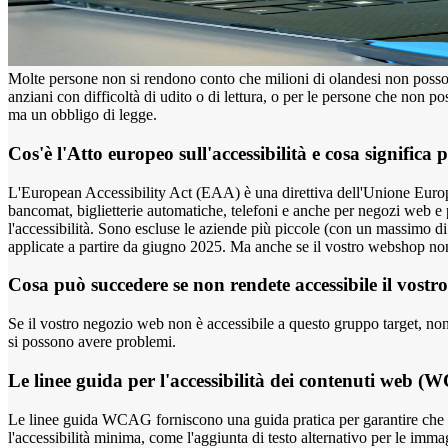
Molte persone non si rendono conto che milioni di olandesi non posson
anziani con difficoltà di udito o di lettura, o per le persone che non p
ma un obbligo di legge.
Cos'è l'Atto europeo sull'accessibilità e cosa significa
L'European Accessibility Act (EAA) è una direttiva dell'Unione Europea 
bancomat, biglietterie automatiche, telefoni e anche per negozi web e pi
l'accessibilità. Sono escluse le aziende più piccole (con un massimo di 
applicate a partire da giugno 2025. Ma anche se il vostro webshop non è
Cosa può succedere se non rendete accessibile il vostr
Se il vostro negozio web non è accessibile a questo gruppo target, non s
si possono avere problemi.
Le linee guida per l'accessibilità dei contenuti web (W
Le linee guida WCAG forniscono una guida pratica per garantire che il vo
l'accessibilità minima, come l'aggiunta di testo alternativo per le imma