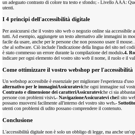
un adeguato contrasto di colore tra testo e sfondo; - Livello AAA: Quest
utenti.
I 4 principi dell'accessibilità digitale
Per assicurarsi che il vostro sito web o negozio online sia accessibile a
tutti. Ad esempio, aggiungete un testo alternativo alle immagini in 
facile da usare, anche per le persone che non possono usare il mouse. A
che al software. Ciò include l'indicazione della lingua del sito nel co
è stato commesso un errore durante la compilazione del modulo
.4. R
indicare per ogni elemento del vostro sito web il nome, il ruolo e il va
Come ottimizzare il vostro webshop per l'accessibilità
Un webshop accessibile è essenziale per migliorare l'esperienza d'uso di
alternativo per le immaginiAssicuratevi
che ogni immagine sul vostro
Contrasto e dimensione dei caratteriAssicuratevi
che ci sia abbasta
persone con problemi visivi
.- NavigazioneAssicuratevi che
il sito w
possano muoversi facilmente all'interno del vostro sito web
.- Sottotit
utenti con problemi di udito possano comprendere il contenuto.
Conclusione
L'accessibilità digitale non è solo un obbligo di legge, ma anche un'op