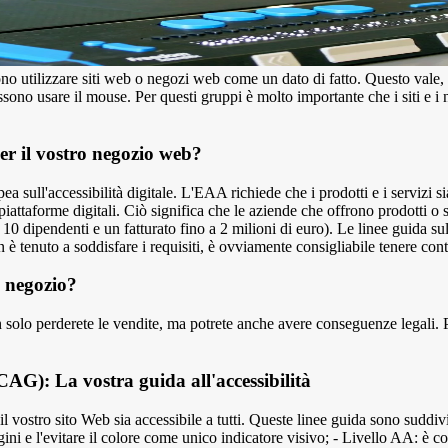
o utilizzare siti web o negozi web come un dato di fatto. Questo vale, 
ossono usare il mouse. Per questi gruppi è molto importante che i siti e 
 per il vostro negozio web?
sull'accessibilità digitale. L'EAA richiede che i prodotti e i servizi si
attaforme digitali. Ciò significa che le aziende che offrono prodotti o s
10 dipendenti e un fatturato fino a 2 milioni di euro). Le linee guida sul
 tenuto a soddisfare i requisiti, è ovviamente consigliabile tenere conto
o negozio?
olo perderete le vendite, ma potrete anche avere conseguenze legali. Poich
CAG): La vostra guida all'accessibilità
stro sito Web sia accessibile a tutti. Queste linee guida sono suddivise i
gini e l'evitare il colore come unico indicatore visivo; - Livello AA: è c