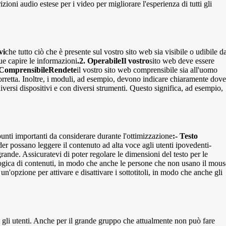
ioni audio estese per i video per migliorare l'esperienza di tutti gli
vi
che tutto ciò che è presente sul vostro sito web sia visibile o udibile d
e capire le informazioni
.2. OperabileIl vostro
sito web deve essere
 ComprensibileRendete
il vostro sito web comprensibile sia all'uomo
 corretta. Inoltre, i moduli, ad esempio, devono indicare chiaramente dove
versi dispositivi e con diversi strumenti. Questo significa, ad esempio,
 punti importanti da considerare durante l'ottimizzazione
:- Testo
er possano leggere il contenuto ad alta voce agli utenti ipovedenti-
grande. Assicuratevi di poter regolare le dimensioni del testo per le
a logica di contenuti, in modo che anche le persone che non usano il mous
a un'opzione per attivare e disattivare i sottotitoli, in modo che anche gli
ti gli utenti. Anche per il grande gruppo che attualmente non può fare