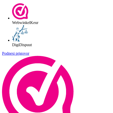
WebwinkelKeur
DigiDispuut
Podnesi prigovor