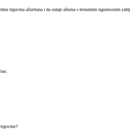
nline trgovina ažurirana i da ostaje ažurna s trenutnim sigurnosnim zaht
ine.
 trgovine?