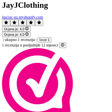
JayJClothing
jqu1qc-gz.myshopify.com
Ocjena je:
4,0
Ocjena je:
4,0
|
ukupno 1 recenzija
|
Izvor 1
1 recenzija u posljednjih 12 mjeseci