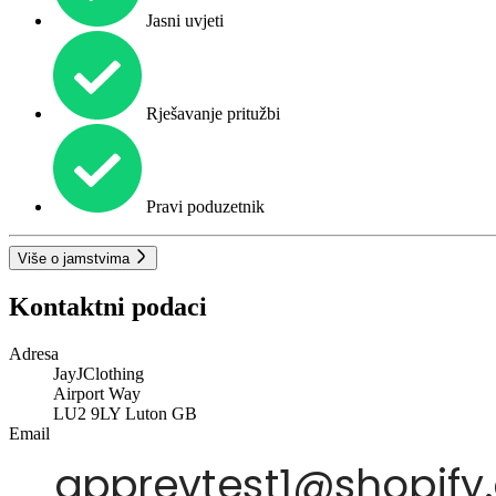
Jasni uvjeti
Rješavanje pritužbi
Pravi poduzetnik
Više o jamstvima
Kontaktni podaci
Adresa
JayJClothing
Airport Way
LU2 9LY
Luton
GB
Email