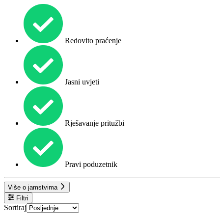
Redovito praćenje
Jasni uvjeti
Rješavanje pritužbi
Pravi poduzetnik
Više o jamstvima
Filtri
Sortiraj