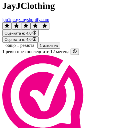
JayJClothing
jqu1qc-gz.myshopify.com
Оценката е:
4,0
Оценката е:
4,0
|
общо 1 ревюта
|
1 източник
1 ревю през последните 12 месеца