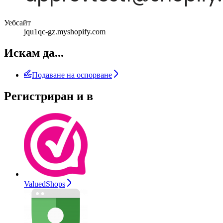
Уебсайт
jqu1qc-gz.myshopify.com
Искам да...
Подаване на оспорване
Регистриран и в
ValuedShops