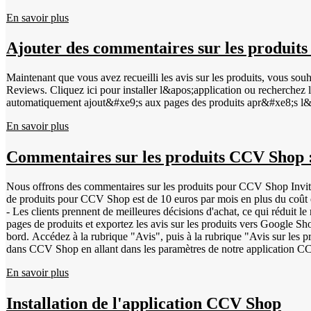
En savoir plus
Ajouter des commentaires sur les produits
Maintenant que vous avez recueilli les avis sur les produits, vous sou
Reviews. Cliquez ici pour installer l&apos;application ou recherchez l&apos;application sur le march&
automatiquement ajout&#xe9;s aux pages des produits apr&#xe8;s l&a
En savoir plus
Commentaires sur les produits CCV Shop 
Nous offrons des commentaires sur les produits pour CCV Shop Invitez v
de produits pour CCV Shop est de 10 euros par mois en plus du coût existant. Cliquez sur le bout
- Les clients prennent de meilleures décisions d'achat, ce qui réduit 
pages de produits et exportez les avis sur les produits vers Google Shop
bord. Accédez à la rubrique "Avis", puis à la rubrique "Avis sur les pr
dans CCV Shop en allant dans les paramètres de notre application CCV 
ont évalué votre boutique en ligne, ils ont la possibilité d'évaluer éga
En savoir plus
produit, connectez-vous à votre WWK Dashboard &gt; Invitations. Les i
GTIN pour Google : Le GTIN (Global Trade Item Number) permet de dis
que Google peuvent facilement trouver les produits. Il existe différ
Installation de l'application CCV Shop