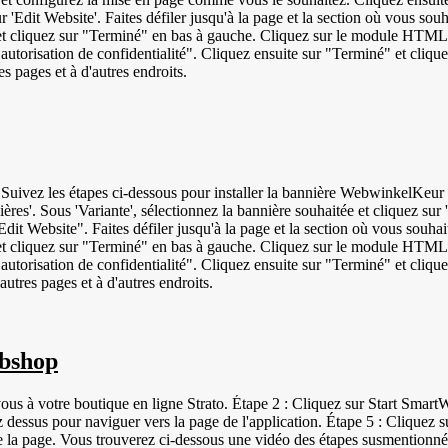
r 'Edit Website'. Faites défiler jusqu'à la page et la section où vous so
et cliquez sur "Terminé" en bas à gauche. Cliquez sur le module HTML 
autorisation de confidentialité". Cliquez ensuite sur "Terminé" et cliqu
s pages et à d'autres endroits.
sous pour installer la bannière WebwinkelKeur sur Strato. Connectez-vous à votre tableau de bord
ières'. Sous 'Variante', sélectionnez la bannière souhaitée et cliquez s
dit Website". Faites défiler jusqu'à la page et la section où vous souha
t cliquez sur "Terminé" en bas à gauche. Cliquez sur le module HTML 
autorisation de confidentialité". Cliquez ensuite sur "Terminé" et cliqu
utres pages et à d'autres endroits.
ebshop
ous à votre boutique en ligne Strato. Étape 2 : Cliquez sur Start Smart
ssus pour naviguer vers la page de l'application. Étape 5 : Cliquez sur
e la page. Vous trouverez ci-dessous une vidéo des étapes susmentionné