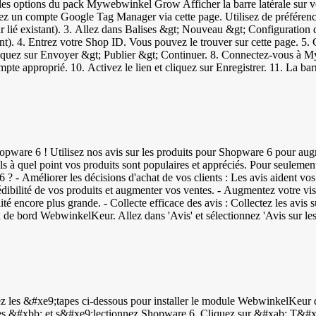
 options du pack Mywebwinkel Grow Afficher la barre latérale sur vot
réez un compte Google Tag Manager via cette page. Utilisez de préfére
ur lié existant). 3. Allez dans Balises &gt; Nouveau &gt; Configuration d
. 4. Entrez votre Shop ID. Vous pouvez le trouver sur cette page. 5. C
 Cliquez sur Envoyer &gt; Publier &gt; Continuer. 8. Connectez-vous à 
 approprié. 10. Activez le lien et cliquez sur Enregistrer. 11. La barre
près avoir placé la
tez-vous à votre tableau de bord WebwinkelKeur &gt; Installation &gt; W
 de bord MyWebstore &gt; Paramètres &gt; Conception &gt; Mise en page. 
 pouvez revoir les étapes : Votre navigateur ne prend pas en charge la balise vidéo. Installer le widget
utiliser Google Tag Manager. Vous ne voulez pas (encore) l'utiliser ? 
ique en ligne Outre la barre latérale et les widgets, vous pouvez égale
pware 6 ! Utilisez nos avis sur les produits pour Shopware 6 pour augmen
tionnez la bannière souhaitée et changez le type en PNG. 4. Cliquez avec
els à quel point vos produits sont populaires et appréciés. Pour seulemen
es &gt; Design &gt; Images. 6. Naviguez ensuite vers Paramètres &gt; 
 - Améliorer les décisions d'achat de vos clients : Les avis aident vos cl
en (qui se trouve dans le code de la bannière). 9. Cliquez sur Appliquer
édibilité de vos produits et augmenter vos ventes. - Augmentez votre visi
vidéo.
é encore plus grande. - Collecte efficace des avis : Collectez les avis su
activez "Évaluations de produits". Vos clients recevront désormais des in
 de bord WebwinkelKeur &gt; Invitations que tout est correctement config
es codes GTIN uniques à chaque produit : - EAN (European Article Numbe
3 chiffres - UPC (code universel des produits) : code à barres à 12 chif
4 chiffres Ajoutez simplement ces codes dans votre tableau de bord Sho
ues &#xbb; et s&#xe9;lectionnez Shopware 6. Cliquez sur &#xab; T&#