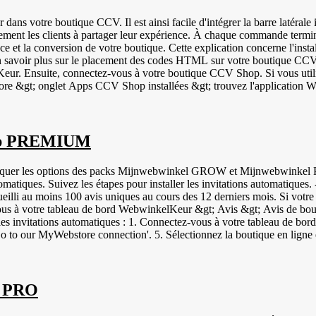
 barres à 12 chiffres - ISBN | Numérotation internationale normalisée du
n vous connectant à votre tableau de bord CCV Shop &gt; Mes produits
ns votre boutique CCV. Il est ainsi facile d'intégrer la barre latéral
tions de produits :
nt les clients à partager leur expérience. À chaque commande terminée
ce et la conversion de votre boutique. Cette explication concerne l'i
savoir plus sur le placement des codes HTML sur votre boutique CCV, 
ore &gt; onglet Apps CCV Shop installées &gt; trouvez l'applicati
 si les clients reçoivent à nouveau une invitation lorsqu'ils passent un
arre latérale WebwinkelKeur et le service d'évaluation des produits. Tes
tique en ligne. Passez une commande test et vérifiez que tout fonction
hop PREMIUM
"Revues &gt; Invitations" si les invitations sont envoyées correctement. Facultatif : vous pouvez également 
quer les options des packs Mijnwebwinkel GROW et Mijnwebwinkel PRO
atiques. Suivez les étapes pour installer les invitations automatiques. 
eilli au moins 100 avis uniques au cours des 12 derniers mois. Si votre 
vous à votre tableau de bord WebwinkelKeur &gt; Avis &gt; Avis de bou
r les invitations automatiques : 1. Connectez-vous à votre tableau de bo
Go to our MyWebstore connection'. 5. Sélectionnez la boutique en ligne
 bord Mijnwebwinkel. 8. Cliquez sur 'Settings'. 9. Cliquez sur 'Add-ons
uez sur Enregistrer. 12. Cliquez sur "Show token" et copiez le code. 1
', entrez le temps d'attente souhaité. 15. Cliquez sur "Enregistrer". L'
créées dès qu'une commande est terminée. Les
p PRO