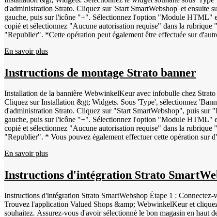
d'administration Strato. Cliquez sur 'Start SmartWebshop' et ensuite su
gauche, puis sur l'icône "+". Sélectionnez l'option "Module HTML" 
copié et sélectionnez "Aucune autorisation requise" dans la rubrique "
"Republier". *Cette opération peut également être effectuée sur d'autre
En savoir plus
Instructions de montage Strato banner
Installation de la bannière WebwinkelKeur avec infobulle chez Strato Suivez les étapes ci-des
Cliquez sur Installation &gt; Widgets. Sous 'Type', sélectionnez 'Bann
d'administration Strato. Cliquez sur "Start SmartWebshop", puis sur "E
gauche, puis sur l'icône "+". Sélectionnez l'option "Module HTML" e
copié et sélectionnez "Aucune autorisation requise" dans la rubrique "
"Republier". * Vous pouvez également effectuer cette opération sur d'a
En savoir plus
Instructions d'intégration Strato SmartW
Instructions d'intégration Strato SmartWebshop Étape 1 : Connectez-v
Trouvez l'application Valued Shops &amp; WebwinkelKeur et cliquez de
souhaitez. Assurez-vous d'avoir sélectionné le bon magasin en haut d