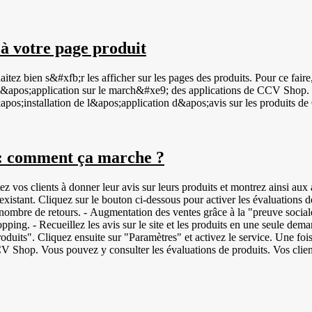
 à votre page produit
haitez bien s&#xfb;r les afficher sur les pages des produits. Pour ce fai
#xe9; des applications de CCV Shop. La vid&#xe9;o ci-dessus montre comment les avis sur les produits sont
pos;installation de l&apos;application d&apos;avis sur les produits 
: comment ça marche ?
os clients à donner leur avis sur leurs produits et montrez ainsi aux au
on ci-dessous pour activer les évaluations de produits : Les avantages des évaluations de produits
le nombre de retours. - Augmentation des ventes grâce à la "preuve socia
ping. - Recueillez les avis sur le site et les produits en une seule deman
oduits". Cliquez ensuite sur "Paramètres" et activez le service. Une fois
Shop. Vous pouvez y consulter les évaluations de produits. Vos clients 
lement leurs produits. Pour vérifier que tout est correctement configuré et
nvitations envoyées avec l'option de laisser un avis sur un produit son
tinguer facilement les produits les uns des autres. En attribuant à 
ents types de codes GTIN : - EAN | European Article Numbering | Code à