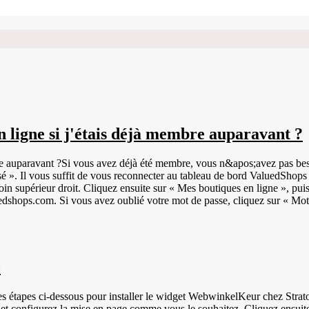
 ligne si j'étais déjà membre auparavant ?
re auparavant ?Si vous avez déjà été membre, vous n&apos;avez pas besoi
 ». Il vous suffit de vous reconnecter au tableau de bord ValuedShops
oin supérieur droit. Cliquez ensuite sur « Mes boutiques en ligne », pu
uedshops.com. Si vous avez oublié votre mot de passe, cliquez sur « Mot
o
r le widget WebwinkelKeur chez Strato. Connectez-vous à votre tableau de bord WebwinkelKeur. Cliquez 
' et configurez la mise en page comme vous le souhaitez. Cliquez ensui