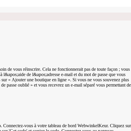
n de vous réinscrire. Cela ne fonctionnerait pas de toute façon ; vous
 à l&apos;aide de l&apos;adresse e-mail et du mot de passe que vous
is sur « Ajouter une boutique en ligne ». Si vous ne vous souvenez plus
 de passe oublié » et vous recevrez un e-mail séparé vous permettant de
sur
te sur 'Get code' et copiez le code. Connectez-vous au panneau