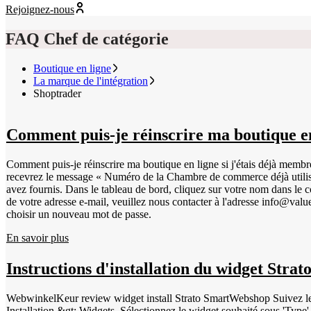
Rejoignez-nous
FAQ Chef de catégorie
Boutique en ligne
La marque de l'intégration
Shoptrader
Comment puis-je réinscrire ma boutique en
Comment puis-je réinscrire ma boutique en ligne si j'étais déjà memb
recevrez le message « Numéro de la Chambre de commerce déjà utilisé
avez fournis. Dans le tableau de bord, cliquez sur votre nom dans le c
de votre adresse e-mail, veuillez nous contacter à l'adresse info@val
choisir un nouveau mot de passe.
En savoir plus
Instructions d'installation du widget Strat
WebwinkelKeur review widget install Strato SmartWebshop Suivez les étapes ci-dessous pour installe
Installation &gt; Widgets. Sélectionnez le widget souhaité sous 'Type