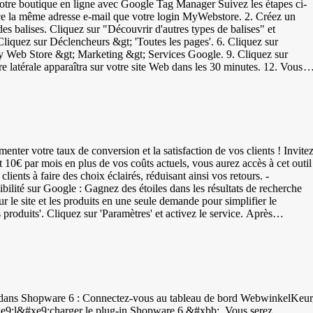
re boutique en ligne avec Google Tag Manager Suivez les étapes ci-
nce la même adresse e-mail que votre login MyWebstore. 2. Créez un
es balises. Cliquez sur "Découvrir d'autres types de balises" et
liquez sur Déclencheurs &gt; 'Toutes les pages'. 6. Cliquez sur
My Web Store &gt; Marketing &gt; Services Google. 9. Cliquez sur
 latérale apparaîtra sur votre site Web dans les 30 minutes. 12. Vous
idgets. 2. Configurez la disposition du widget. 3. En bas, cliquez sur
5. Faites glisser un élément Texte à l'endroit souhaité. 6. Collez le
Alors il y a une alternative, mais elle a des capacités limitées et
ment placer des bannières : 1. Connectez-vous à votre tableau de bord
ter votre taux de conversion et la satisfaction de vos clients ! Invite
 le bouton droit de la souris &gt; Enregistrer l'image sous... et
t 10€ par mois en plus de vos coûts actuels, vous aurez accès à cet outil
Conception &gt; Mise en page. 7. Faites glisser un élément Image à
ients à faire des choix éclairés, réduisant ainsi vos retours. -
, puis sur Enregistrer. Dans la vidéo ci-dessous, vous pouvez voir les
bilité sur Google : Gagnez des étoiles dans les résultats de recherche
r le site et les produits en une seule demande pour simplifier le
vitations à évaluer votre boutique en ligne. Après leur évaluation, ils
uré et que les invitations sont envoyées. Les invitations sont
ring) : Code-barres à 8 ou 13 chiffres - JAN (Japanese Article
fres - ISBN (Numérotation internationale normalisée des livres) :
pware sous 'Catalogues' &gt; 'Produits' &gt; sélectionnez un produit
xe9;l&#xe9;charger le plug-in Shopware 6 &#xbb;. Vous serez