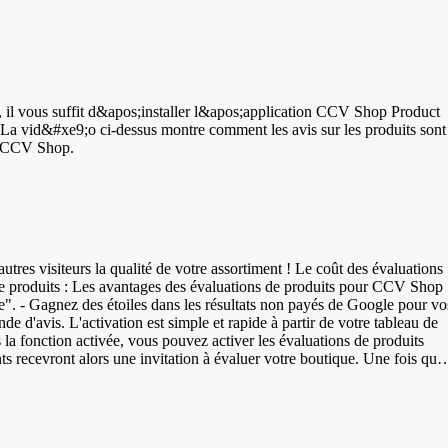
re, il vous suffit d&apos;installer l&apos;application CCV Shop Product
de CCV Shop.
tres visiteurs la qualité de votre assortiment ! Le coût des évaluations
 pour CCV Shop :
le". - Gagnez des étoiles dans les résultats non payés de Google pour vo
de d'avis. L'activation est simple et rapide à partir de votre tableau de
 la fonction activée, vous pouvez activer les évaluations de produits
recevront alors une invitation à évaluer votre boutique. Une fois qu'il
 que les invitations sont envoyées avec l'option de laisser un avis sur le
t reconnaissables à l'icône d'un panier d'achat gris. Ajoutez des codes
chaque produit un code GTIN unique, les programmes de recherche tels
 barres à 8 ou 13 chiffres - JAN | Japanese Article Numbering | Code à