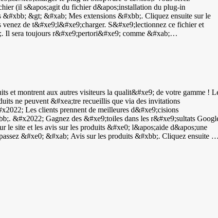
solutions d'évaluation et de GTIN ! Vous recevrez un flux Google de
ier (il s&apos;agit du fichier d&apos;installation du plug-in
 &#xbb; &gt; &#xab; Mes extensions &#xbb;. Cliquez ensuite sur le
 venez de t&#xe9;l&#xe9;charger. S&#xe9;lectionnez ce fichier et
b;. Il sera toujours r&#xe9;pertori&#xe9; comme &#xab;
&#xe8;s le message indiquant que l&apos;installation a r&#xe9;ussi,
 activ&#xe9;, vous devez encore le configurer. Cliquez &#xe0; nouvea
aisir l&apos;ID WebwinkelKeur et la cl&#xe9; API. Vous les trouverez
s les champs correspondants dans Shopware. Facultatif : activez
#xe9;filer jusqu&apos;&#xe0; la section &#xab; Invitations &#xbb;.
lai entre la finalisation d&apos;une commande et l&apos;envoi de
ts et montrent aux autres visiteurs la qualit&#xe9; de votre gamme ! L
essaire). S&#xe9;lectionnez &#xe9;galement le param&#xe8;tre de langu
uits ne peuvent &#xea;tre recueillis que via des invitations
&#x2022; Les clients prennent de meilleures d&#xe9;cisions
tomatiquement des invitations &#xe0; laisser un avis apr&#xe8;s leur
bb;. &#x2022; Gagnez des &#xe9;toiles dans les r&#xe9;sultats Googl
r le site et les avis sur les produits &#xe0; l&apos;aide d&apos;une
oduits dans Shopify en vous rendant dans les param&#xe8;tres de notre
&apos;avis sur les produits par l&apos;interm&#xe9;diaire d&apos;un
es sur les pages du catalogue. &#xc0; partir de maintenant, vos client
ront &#xe9;galement la possibilit&#xe9; d&apos;&#xe9;valuer vos
laisser un avis sur un produit, connectez-vous &#xe0; votre tableau de
&#xe0; l&apos;ic&#xf4;ne grise repr&#xe9;sentant un panier. Vous
lement appliqu&#xe9; automatiquement afin que vous puissiez revendique
 Number, permet de distinguer facilement les produits les uns des
produits. Il existe diff&#xe9;rents types de codes GTIN : &#x2022;