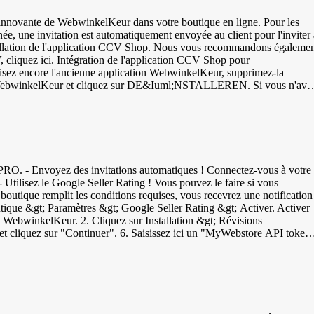
 livre | Numéro à 13 chiffres - IFT-14 | Interleaved Two of Five |
 &gt; Gérer les produits &gt; Sélectionner le produit &gt;
e innovante de WebwinkelKeur dans votre boutique en ligne. Pour les
, une invitation est automatiquement envoyée au client pour l'inviter 
nstallation de l'application CCV Shop. Nous vous recommandons égaleme
cliquez ici. Intégration de l'application CCV Shop pour
on WebwinkelKeur et cliquez sur DE&Iuml;NSTALLEREN. Si vous n'ave
e deuxième commande et si les invitations sont envoyées après la
tez votre boutique en ligne bien après l'installation et vérifiez qu'il
ne correctement. Vérifiez dans votre tableau de bord WebwinkelKeur sous
placer le widget ou la bannière WebwinkelKeur. Pour ce faire, suivez les étapes suivantes.
. - Envoyez des invitations automatiques ! Connectez-vous à votre
- Utilisez le Google Seller Rating ! Vous pouvez le faire si vous
boutique remplit les conditions requises, vous recevrez une notification
tique &gt; Paramètres &gt; Google Seller Rating &gt; Activer. Activer
rd WebwinkelKeur. 2. Cliquez sur Installation &gt; Révisions
 et cliquez sur "Continuer". 6. Saisissez ici un "MyWebstore API token
 &amp; Modules' &gt; 'Apps &amp; Integrations'. 10. Cliquez sur "Add
3. Collez ce code dans votre tableau de bord WebwinkelKeur sous
intégration est maintenant établie et les invitations sont automatiquemen
 invitations créées peuvent être consultées sur cette page. Explication de la vidéo Votre navigateur ne prend pas en charge la balise vidéo.