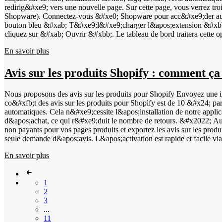
&gt; en bas vous trouverez le champ pour le GTIN/EAN. Augmentez la 
redirig&#xe9; vers une nouvelle page. Sur cette page, vous verrez tro
notre part afin d'utiliser les avis pour Google Shopping.
Shopware). Connectez-vous &#xe0; Shopware pour acc&#xe9;der au ba
bouton bleu &#xab; T&#xe9;l&#xe9;charger l&apos;extension &#xbb;. 
cliquez sur &#xab; Ouvrir &#xbb;. Le tableau de bord traitera cette
d&#xe9;sactiv&#xe9; &#xbb;. Cliquez sur les trois points dans la de
En savoir plus
activez le plug-in en cliquant sur le curseur &#xe0; c&#xf4;t&#xe9
sur les trois points et s&#xe9;lectionnez l&apos;option &#xab; Con
dans votre tableau de bord WebwinkelKeur sous &#xab; Installation 
Avis sur les produits Shopify : comment ç
l&apos;option &#xab; Int&#xe9;gration Javascript &#xbb; pour affich
Activez les invitations automatiques en cochant &#xab; Activer les 
Nous proposons des avis sur les produits pour Shopify Envoyez une in
l&apos;invitation. Choisissez une valeur qui correspond &#xe0; votr
co&#xfb;t des avis sur les produits pour Shopify est de 10 &#x24; par 
souhait&#xe9;. Si vous choisissez &#xab; Langue du client &#xbb;, la langue du client sera d&#xe9;tect&
automatiques. Cela n&#xe9;cessite l&apos;installation de notre appli
enti&#xe8;rement install&#xe9; dans votre boutique en ligne Shopware 
d&apos;achat, ce qui r&#xe9;duit le nombre de retours. &#x2022; A
commande.
non payants pour vos pages produits et exportez les avis sur les prod
seule demande d&apos;avis. L&apos;activation est rapide et facile via votre tableau de bord. Acc&#xe9;dez &#xe0; &#xab; Avis &#xbb; et passez &#xe0; &#xab; Avis sur les produits &#xbb;. Cliquez ensuite sur
&#xab; Param&#xe8;tres &#xbb; et activez le service. Une fois la fon
En savoir plus
application Shopify. Vous pouvez y cocher la case &#xab; Avis sur l
tiers, cocher &#xe9;galement la case &#xab; Synchronisation des avis
recevront une invitation &#xe0; &#xe9;valuer votre boutique en lig
1
produits. Pour v&#xe9;rifier que tout est correctement configur&#xe9;
2
bord WWK &gt; Invitations. Les invitations envoy&#xe9;es avec la po
3
pouvez d&#xe9;couvrir comment afficher les avis sur les produits su
...
les &#xe9;toiles jaunes dans les r&#xe9;sultats de recherche organi
11
autres. En attribuant &#xe0; chaque produit un code GTIN unique, les