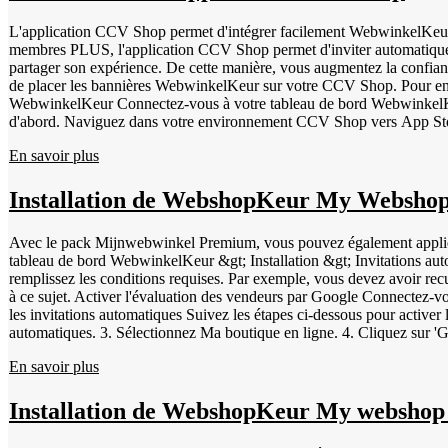
barres à 8 ou 13 chiffres - UPC | Code universel des produits | Code à
Numéro à 14 chiffres Vous pouvez ajouter ces codes dans CCV Shop e
L'application CCV Shop permet d'intégrer facilement WebwinkelKeur da
Métadonnées. Cliquez sur le bouton ci-dessous pour activer les évalua
membres PLUS, l'application CCV Shop permet d'inviter automatiqueme
partager son expérience. De cette manière, vous augmentez la confian
de placer les bannières WebwinkelKeur sur votre CCV Shop. Pour en 
WebwinkelKeur Connectez-vous à votre tableau de bord WebwinkelKeur. Ensuite, connectez-vous à votre boutique CCV Shop. Si vous utilisez encore l'ancienne application WebwinkelKeur, supprimez-la
d'abord. Naviguez dans votre environnement CCV Shop vers App St
pas l'ancienne application, passez à l'étape 4. Naviguez vers l'App Store &gt; recherchez l'application "WebwinkelKeur" et cliquez sur Installer &gt; Suivant et sélectionnez votre boutique en haut. Configurez
En savoir plus
l'application selon vos préférences. Vous pouvez notamment déterminer
passation ou l'envoi de la commande. Vous pouvez également activer la b
n'y a pas de conflits avec d'autres codes (JavaScript) dans votre bou
Installation de WebshopKeur My Webs
Avec le pack Mijnwebwinkel Premium, vous pouvez également appli
tableau de bord WebwinkelKeur &gt; Installation &gt; Invitations autom
remplissez les conditions requises. Par exemple, vous devez avoir recu
à ce sujet. Activer l'évaluation des vendeurs par Google Connectez-
les invitations automatiques Suivez les étapes ci-dessous pour active
automatiques. 3. Sélectionnez Ma boutique en ligne. 4. Cliquez sur '
(voir l'étape 7 pour le créer). 7. Connectez-vous à votre tableau de
En savoir plus
Token". 11. Pour le partenaire, sélectionnez 'WebwinkelKeur' et cliq
'Mijnwebwinkel API token'. 14. Dans 'Waiting time for invitation (days)
Installation de WebshopKeur My websho