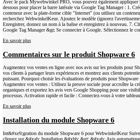
Avec le pack Mywebwinkel PRO, vous pouvez également appliquer les
dessous pour placer la barre latérale via Google Tag Manager : 1. C
conteneur avec la plate-forme cible "Internet" (ou utilisez un contene
recherchez WebwinkelKeur. Ajoutez le modèle (ignorez l'avertissement)
Enregistrer, donnez un nom à la balise et enregistrez à nouveau. 7.
Google Tag Manager &gt; Se connecter à Google. Sélectionnez le compte
pouvez ajuster les paramètres de la barre latérale à partir du tableau de bord. Votre navigateur ne prend pas en charge la balise vidéo. Placez également le widget pour afficher vos commentaires A
En savoir plus
barre latérale, vous pouvez également installer le widget : 1. Connec
l'onglet BBCode et copiez le code. 4. Connectez-vous à votre tableau
BBCode en tant que texte et cliquez sur Appliquer. 7. Cliquez sur Enregistrer. Dans la vidéo ci-dessous, vous
Commentaires sur le produit Shopware 6
WebwinkelKeur sans Google Tag Manager Nous recommandons de toujours 
nous la déconseillons fortement. Afficher des bannières sur votre bout
Augmentez vos ventes en ligne avec nos avis sur les produits pour Sho
WebwinkelKeur. 2. Naviguez vers Installation &gt; Bannières. 3. Sélec
vos clients à partager leurs expériences et montrez aux clients potenti
enregistrez. 5. Téléchargez l'image dans My Web Store &gt; Paramètr
puissant. Pourquoi choisir les évaluations de produits pour Shopware 6 ?
l'emplacement souhaité. 8. Sélectionnez l'image et ajoutez l'URL du li
Augmentez vos ventes : Utilisez la preuve sociale pour accroître la cr
étapes ci-dessus : Votre navigateur ne prend pas en charge la balise 
organiques et exportez les avis vers Google Shopping pour une visibilit
processus. Activation rapide et facile : Connectez-vous à votre tableau de bord WebwinkelKeur. Allez dans 'Avis' et sélectionnez 'Avis sur les produits'. Cliquez sur 'Paramètres' et activez le service. Après
l'activation : Connectez-vous à votre tableau de bord Shopware. Allez dans 'Extensions' &gt; 'Mes extensions'. Accédez aux paramètres de l'application Shopware en cliquant sur les trois points situés derrière
En savoir plus
l'extension, puis sur "Configurer". Descendez jusqu'à "Invitations" et 
peuvent également évaluer leurs produits. Vérifiez dans votre tableau
reconnaissables à l'icône grise du panier d'achat. Augmentez votre visibilité avec les codes GTIN : Utilisez le GTIN (Global Trade Item Number) pour différencier facilement vos produits et augmenter votre
Installation du module Shopware 6
visibilité dans les moteurs de recherche tels que Google. Ajoutez d
Numbering) : code à barres à 8 ou 13 chiffres : Code à barres à 8 ou 1
Int&#xe9;gration du module Shopware 6 pour WebwinkelKeur Suivez les &#xe9;tapes ci-dessous pour installer le module WebwinkelKeur dans Shopware 6 : Connectez-vous au tableau de bord WebwinkelKeur,
Numéro à 13 chiffres - IFT-14 (Interleaved Two of Five) : Numéro à 1
cliquez sur &#xab; Installation &#xbb; &gt; &#xab; Avis automatiq